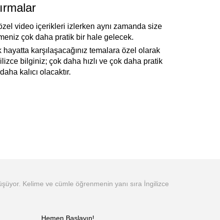
ırmalar
özel video içerikleri izlerken aynı zamanda size
nmeniz çok daha pratik bir hale gelecek.
k hayatta karşılaşacağınız temalara özel olarak
gilizce bilginiz; çok daha hızlı ve çok daha pratik
aha kalıcı olacaktır.
şüyor. Kelime ve cümle öğrenmenin yanı sıra İngilizce
Hemen Başlayın!