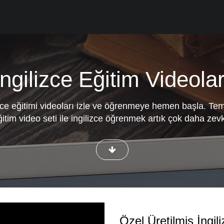
İngilizce Eğitim Videolar
zce eğitimi videoları izle ve öğrenmeye hemen başla. Tem
itim video seti ile ingilizce öğrenmek artık çok daha zevk
Özel Üretilmiş İngili