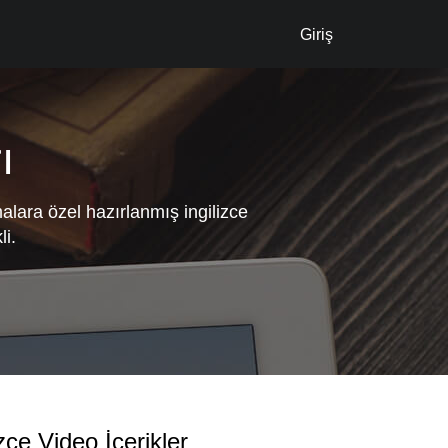
Giriş
ı
alara özel hazırlanmış ingilizce
li.
zce Video İçerikler