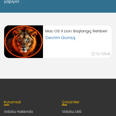
yapıyor.
Mac OS X Lion: Başlangıç Rehberi
Devrim Gümüş
3s 58dk
Kurumsal
Çözümler
Vidobu Hakkında
Vidobu LMS