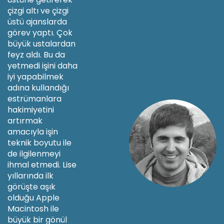
çizgi altı ve çizgi
üstü ajanslarda
görev yaptı. Çok
büyük ustalardan
feyz aldı. Bu da
yetmedi işini daha
iyi yapabilmek
adına kullandığı
estrümanlara
hakimiyetini
artırmak
amacıyla işin
teknik boyutu ile
de ilgilenmeyi
ihmal etmedi. Lise
yıllarında ilk
görüşte aşık
olduğu Apple
Macintosh ile
büyük bir gönül