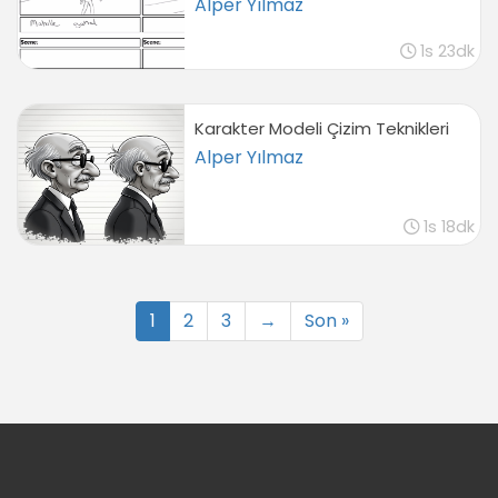
Alper Yılmaz
1s 23dk
Karakter Modeli Çizim Teknikleri
Alper Yılmaz
1s 18dk
1
2
3
→
Son »