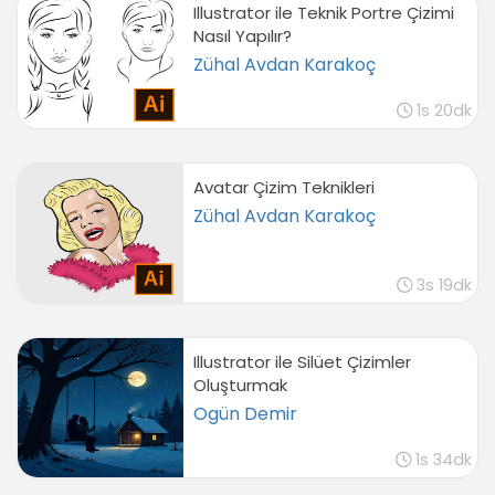
Illustrator ile Teknik Portre Çizimi
Nasıl Yapılır?
Zühal Avdan Karakoç
1s 20dk
Avatar Çizim Teknikleri
Zühal Avdan Karakoç
3s 19dk
Illustrator ile Silüet Çizimler
Oluşturmak
Ogün Demir
1s 34dk