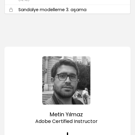
Sandalye modelleme 3. aşama
05:33
Sandalye modelleme 4. aşama
08:10
Masa Modelleme
Masa modelleme 1. aşama
04:12
Masa modelleme 2. aşama
05:02
Masa modelleme 3. aşama
03:21
Masa modelleme 4. aşama
02:03
Masa modelleme 5. aşama
Metin Yılmaz
02:53
Adobe Certified Instructor
Materyal Atanması