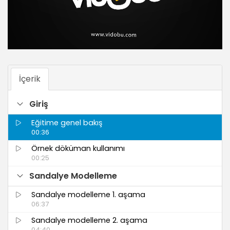
İçerik
Giriş
Eğitime genel bakış
00:36
Örnek döküman kullanımı
00:25
Sandalye Modelleme
Sandalye modelleme 1. aşama
06:37
Sandalye modelleme 2. aşama
04:40