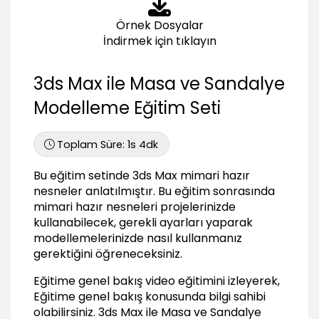
Sandalye kaplaması
Örnek Dosyalar
03:28
İndirmek için tıklayın
Masa kaplaması
04:09
3ds Max ile Masa ve Sandalye
Dış Mekan Aydınlatma
Modelleme Eğitim Seti
Günışığı kullanımı
03:30
Toplam Süre:
1s 4dk
Gökyüzü eklenmesi
03:22
Bu eğitim setinde 3ds Max mimari hazır
Render
nesneler anlatılmıştır. Bu eğitim sonrasında
mimari hazır nesneleri projelerinizde
Kamera konulması
kullanabilecek, gerekli ayarları yaparak
02:12
modellemelerinizde nasıl kullanmanız
Render yapılması
gerektiğini öğreneceksiniz.
02:52
Eğitime genel bakış video eğitimini izleyerek,
Sonuç
Eğitime genel bakış konusunda bilgi sahibi
Masa ve sandalye modelleme
olabilirsiniz.
3ds Max ile Masa ve Sandalye