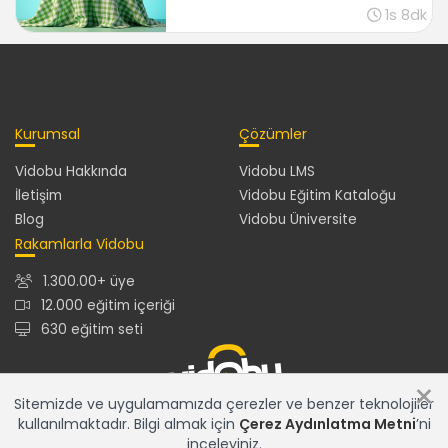
1s 8dk
Kurumsal
Çözümler
Vidobu Hakkında
Vidobu LMS
İletişim
Vidobu Eğitim Kataloğu
Blog
Vidobu Üniversite
Rakamlarla Vidobu
1.300.00+ üye
12.000 eğitim içeriği
630 eğitim seti
×
Sitemizde ve uygulamamızda çerezler ve benzer teknolojiler
kullanılmaktadır. Bilgi almak için
Çerez Aydınlatma Metni
’ni
12.000+ eğitim içeriğiyle en güncel ve en zengin eğitim
inceleyiniz.