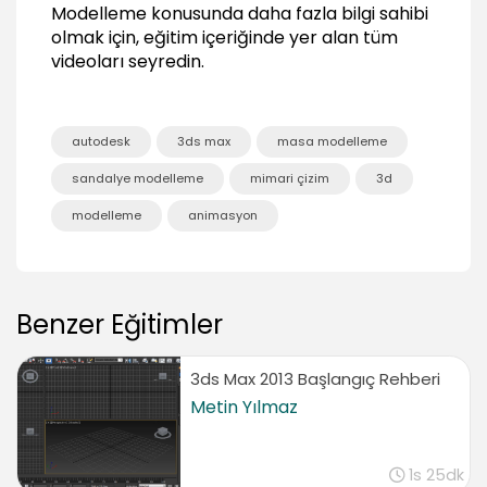
00:43
Modelleme
konusunda daha fazla bilgi sahibi
olmak için, eğitim içeriğinde yer alan tüm
videoları seyredin.
autodesk
3ds max
masa modelleme
sandalye modelleme
mimari çizim
3d
modelleme
animasyon
Benzer Eğitimler
3ds Max 2013 Başlangıç Rehberi
Metin Yılmaz
1s 25dk