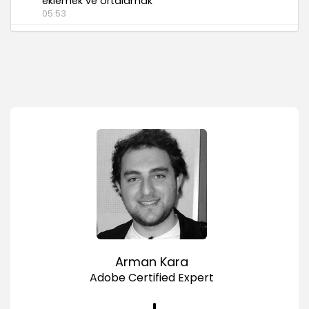
eklemek ve ortalamak
05:53
Karakter Klavye Kontrolleri
KeyObject class için Senocuları kullanmak
03:18
Enter Frame listener eklemek
03:52
Klavye yön tuşlarını eklemek
04:34
Gelişmiş Karakter Klavye Kontrolleri
Değişken ile karakter hızını belirlemek
01:31
X ve Y yönlerindeki konumunu belirlemek
02:18
Arman Kara
Karakter yavaşlaması ve sürtünme eklemek
Adobe Certified Expert
01:57
Max speed ve 3d görünüm kazandırmak