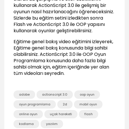
kullanarak ActionScript 3.0 ile gelişmiş bir
Düşmanarın Random gelmesi
oyunun nasıl hazırlanacağını öğreneceksiniz.
06:40
Sizlerde bu eğitim setini izledikten sonra
Yapay zeka ve kursunları oluşturmak
Flash ve ActionScript 3.0 ile OOP yapısını
09:44
kullanarak oyunlar geliştirebilirsiniz.
Karakterlerin Çarpışma Anları
Eğitime genel bakış video eğitimini izleyerek,
Eğitime genel bakış konusunda bilgi sahibi
Hittest ile çarpışmalar
olabilirsiniz.
ActionScript 3.0 ile OOP Oyun
02:36
Programlama
konusunda daha fazla bilgi
Çarpışma sonrası animasyonlar
sahibi olmak için, eğitim içeriğinde yer alan
04:59
tüm videoları seyredin.
SmallImplosion classı oluşturmak
04:17
Düşman Çarpışma Patlamaları
adobe
actionscript 3.0
oop oyun
Frame Label ile patlama animasyonu
oyun programlama
2d
mobil oyun
oluşturmak
online oyun
uçak hareketi
flash
04:59
Skor, Vurulma ve Vurma Skorları
kodlama
yazılım