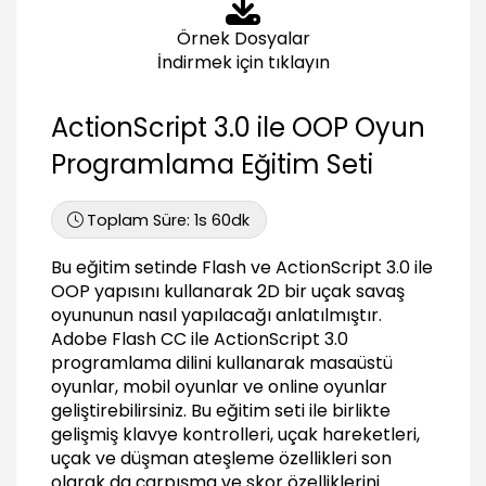
04:16
Örnek Dosyalar
Arkaplan (Background) Animasyonu
İndirmek için tıklayın
Karakterin sahneden çıkmasını engellemek
03:43
ActionScript 3.0 ile OOP Oyun
Bouncy efekti eklemek
03:20
Programlama Eğitim Seti
Yıldız oluşturmak ve sürekli animasyon eklemek
11:33
Toplam Süre:
1s 60dk
Karakter Ateşlemesi ve Gecikmeli Ateşleme
Bu eğitim setinde Flash ve ActionScript 3.0 ile
LaserBlue (kurşun) oluşturmak
OOP yapısını kullanarak 2D bir uçak savaş
07:07
oyununun nasıl yapılacağı anlatılmıştır.
Adobe Flash CC ile ActionScript 3.0
Ateşleme hareketleri
programlama dilini kullanarak masaüstü
06:08
oyunlar, mobil oyunlar ve online oyunlar
Yapay Zeka Kullanarak Düşman
geliştirebilirsiniz. Bu eğitim seti ile birlikte
Oluşturmak
gelişmiş klavye kontrolleri, uçak hareketleri,
uçak ve düşman ateşleme özellikleri son
Düşman oluşturmak
olarak da çarpışma ve skor özelliklerini
07:27