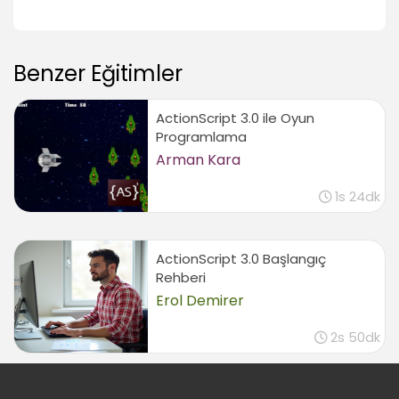
Skor text’leri oluşturmak
08:18
Son kontrol ve test
Benzer Eğitimler
01:43
Sonuç
ActionScript 3.0 ile Oyun
Programlama
Sonuç
Arman Kara
01:09
1s 24dk
ActionScript 3.0 Başlangıç
Rehberi
Erol Demirer
2s 50dk