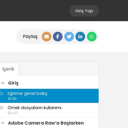
Giriş Yap
Paylaş
İçerik
Giriş
Eğitime genel bakış
01:30
Örnek dosyaların kullanımı
00:47
Adobe Camera Raw’a Başlarken