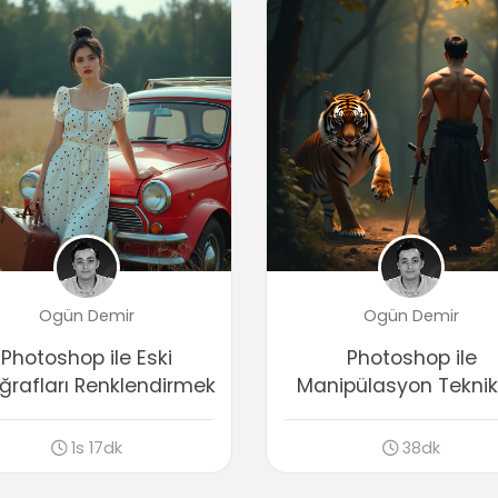
Ogün Demir
Ogün Demir
Photoshop ile Eski
Photoshop ile
ğrafları Renklendirmek
Manipülasyon Teknikl
1s 17dk
38dk