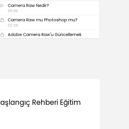
Camera Raw Nedir?
05:05
Camera Raw mu Photoshop mu?
02:28
Adobe Camera Raw'u Güncellemek
01:25
Ayarlar ve Dosya Formatları
Bridge’e Genel Bakış
04:14
Camera Raw Ayarları
03:40
Raw mu, JPG/TIFF mi?
03:36
aşlangıç Rehberi Eğitim
Adobe Camera Raw Arayüzü
Arayüz ve Butonlar
05:49