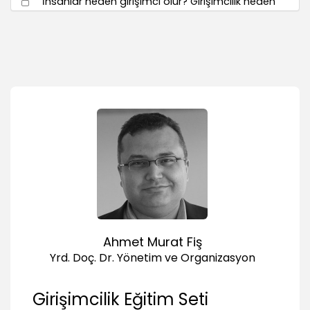
İnsanlar neden girişimci olur? Girişimcilik neden
popülerdir?
02:21
Girişimcilik süreci
03:12
İş modeli ve değer yaratma süreci
05:25
Sonuç
01:00
Ahmet Murat Fiş
Yrd. Doç. Dr. Yönetim ve Organizasyon
Girişimcilik Eğitim Seti