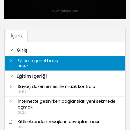
İçerik
Giriş
Eğitime genel bakış
00:47
Eğitim İçeriği
Sayaç düzenlemesi ile müzik kontrolü
01:52
İnternette gezinirken bağlantıları yeni sekmede
açmak
01:26
Kilitli ekranda mesajların cevaplanması
01:11