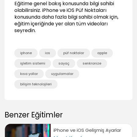
Eğitime genel bakış konusunda bilgi sahibi
etmek
01:20
olabilirsiniz.
iPhone ve iOS Püf Noktaları
konusunda daha fazla bilgi sahibi olmak için,
Yazma işlemleri sırasında son yapılan işlemi
eğitim içeriğinde yer alan tüm videoları
geri almak
seyredin.
01:13
iphone
ios
püf noktalar
apple
işletim sistemi
sayaç
senkronize
kısa yollar
uygulamalar
bilişim teknolojileri
Benzer Eğitimler
iPhone ve iOS Gelişmiş Ayarlar