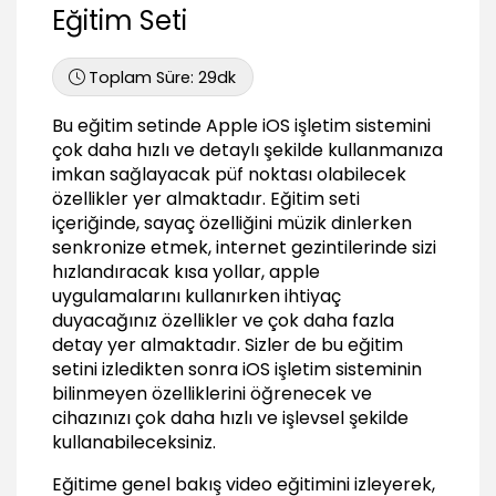
Eğitim Seti
Sms mesajı ile gelen fotoğrafları kaydetmek
01:04
Toplam Süre:
29dk
İnternette gezerken adres uzantılarına hızlı
erişim
Bu eğitim setinde Apple iOS işletim sistemini
01:15
çok daha hızlı ve detaylı şekilde kullanmanıza
Sms mesajlarda tarih görünümünü aktive
imkan sağlayacak püf noktası olabilecek
etmek
özellikler yer almaktadır. Eğitim seti
01:10
içeriğinde, sayaç özelliğini müzik dinlerken
Sms mesajlarına sesli mesaj eklemek
senkronize etmek, internet gezintilerinde sizi
01:22
hızlandıracak kısa yollar, apple
uygulamalarını kullanırken ihtiyaç
Bildirimlere hızlı yanıt vermek
duyacağınız özellikler ve çok daha fazla
00:54
detay yer almaktadır. Sizler de bu eğitim
İphone kulaklığını kullanarak fotoğraf çekmek
setini izledikten sonra iOS işletim sisteminin
01:17
bilinmeyen özelliklerini öğrenecek ve
Telefon alt menüsüne klasör ekleyerek hızlı
cihazınızı çok daha hızlı ve işlevsel şekilde
erişim
kullanabileceksiniz.
01:34
Eğitime genel bakış video eğitimini izleyerek,
Tüm ekranlarda sayfanın en başına scroll