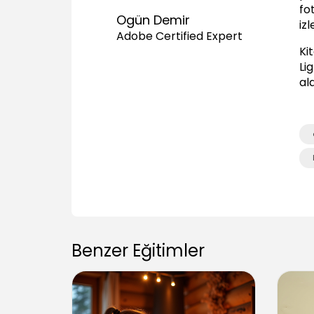
fo
Ogün Demir
iz
Adobe Certified Expert
Ki
Li
al
Benzer Eğitimler