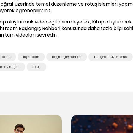
toğraf üzerinde temel düzenleme ve rötuş işlemleri yapmak
leyerek öğrenebilirsiniz.
tap oluşturmak video eğitimini izleyerek, Kitap oluşturmak ko
ghtroom Başlangıç Rehberi
konusunda daha fazla bilgi sahib
an tüm videoları seyredin.
adobe
lightroom
başlangıç rehberi
fotoğraf düzenleme
kolay seçim
rötuş