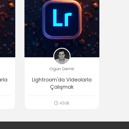
Görüntüyü Düzenlemek
Temel fotoğraf düzenleme işlemleri
03:04
Birden fazla fotoğraf için hızlı
düzenlemek
01:07
Düzenlemeleri senkronize etmek
02:25
Temel fotoğraf rötuşlama işlemleri
01:46
Ogün Demir
Fotoğrafları kırpmak (Crop)
rla
Lightroom'da Videolarla
01:41
Çalışmak
Degrade filtre (Gradient filter)
02:07
43dk
Adjustment brush
01:38
Paylaşıma