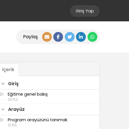
Giriş Yap
Paylaş
İçerik
Giriş
Eğitime genel bakış
00:52
Arayüz
Program arayüzünü tanımak
01:55