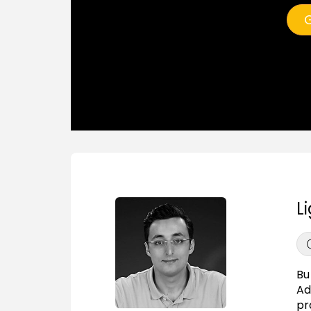
G
L
Bu
Ad
pr