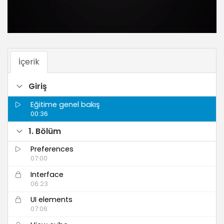
İçerik
Giriş
Eğitime genel bakış
00:36
1. Bölüm
Preferences
07:00
Interface
06:23
UI elements
07:06