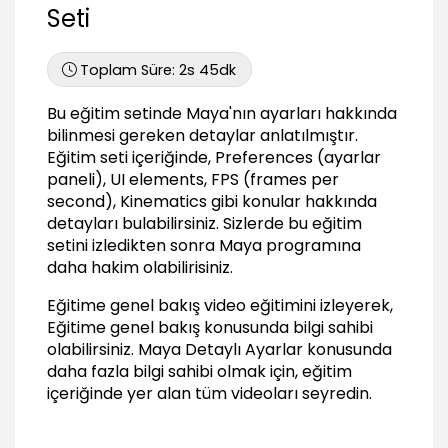
Seti
08:55
Animation (settings)
11:30
Toplam Süre:
2s 45dk
Cameras
Bu eğitim setinde Maya'nın ayarları hakkında
08:04
bilinmesi gereken detaylar anlatılmıştır.
Color management
Eğitim seti içeriğinde, Preferences (ayarlar
01:31
paneli), UI elements, FPS (frames per
Files projects
second), Kinematics gibi konular hakkında
10:17
detayları bulabilirsiniz. Sizlerde bu eğitim
setini izledikten sonra Maya programına
Time slider
daha hakim olabilirisiniz.
17:55
Undo
Eğitime genel bakış video eğitimini izleyerek,
05:32
Eğitime genel bakış konusunda bilgi sahibi
olabilirsiniz.
Maya Detaylı Ayarlar
konusunda
daha fazla bilgi sahibi olmak için, eğitim
içeriğinde yer alan tüm videoları seyredin.