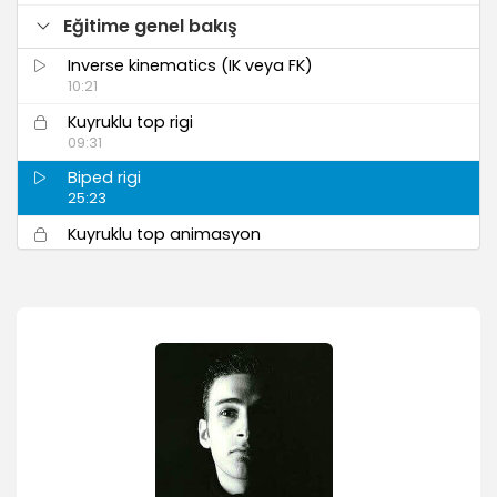
Eğitime genel bakış
Inverse kinematics (IK veya FK)
10:21
Kuyruklu top rigi
09:31
Biped rigi
25:23
Kuyruklu top animasyon
13:11
Final
31:35
Sahne analizi
01:17
Squash ve stretch animasyonları
15:53
Kuyruk animasyonu
20:34