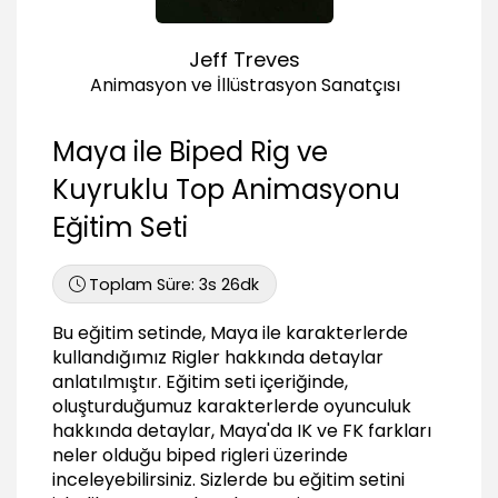
İlk tepki (hareketli duruş ve rotation axis
orientation)
Jeff Treves
17:16
Animasyon ve İllüstrasyon Sanatçısı
ikinci tepki
31:00
Maya ile Biped Rig ve
Kapak açılma
16:12
Kuyruklu Top Animasyonu
Geri zıplama
Eğitim Seti
11:44
Final
Toplam Süre:
3s 26dk
00:46
Bu eğitim setinde, Maya ile karakterlerde
kullandığımız Rigler hakkında detaylar
anlatılmıştır. Eğitim seti içeriğinde,
oluşturduğumuz karakterlerde oyunculuk
hakkında detaylar, Maya'da IK ve FK farkları
neler olduğu biped rigleri üzerinde
inceleyebilirsiniz. Sizlerde bu eğitim setini