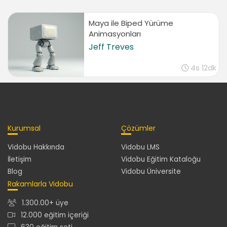
Maya ile Biped Yürüme
Animasyonları
Jeff Treves
4s 12dk
Kurumsal
Çözümler
Vidobu Hakkında
Vidobu LMS
İletişim
Vidobu Eğitim Kataloğu
Blog
Vidobu Üniversite
Rakamlarla Vidobu
1.300.00+ üye
12.000 eğitim içeriği