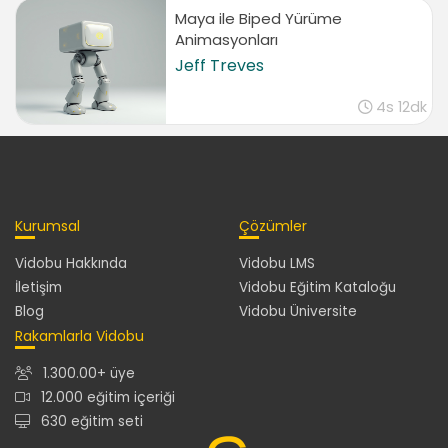
Maya ile Biped Yürüme
Animasyonları
Jeff Treves
4s 12dk
Kurumsal
Çözümler
Vidobu Hakkında
Vidobu LMS
İletişim
Vidobu Eğitim Kataloğu
Blog
Vidobu Üniversite
Rakamlarla Vidobu
1.300.00+ üye
12.000 eğitim içeriği
630 eğitim seti