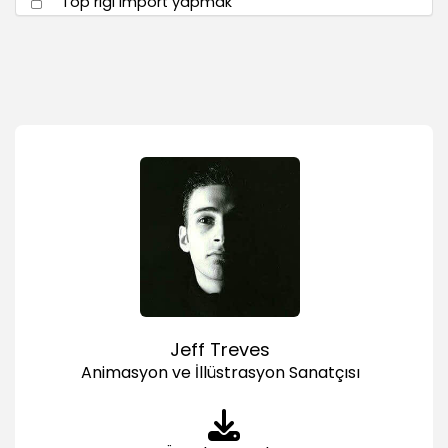
Top rigi import yapmak
07:17
2. Bölüm
Kapakların açılmasını yapmak
16:26
Trampoline düşüş hareketini yapmak
20:19
Trampolineden sekme hareketini yapmak
25:52
3. Bölüm
Problem tespiti yapmak
02:48
Mutlu kazaları yapmak
Jeff Treves
25:55
Animasyon ve İllüstrasyon Sanatçısı
2 Platform
10:11
3 Platform