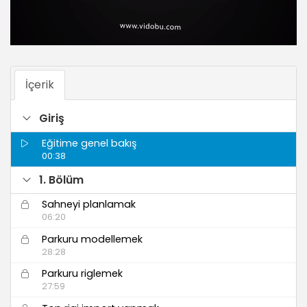
İçerik
Giriş
Eğitime genel bakış
00:38
1. Bölüm
Sahneyi planlamak
06:20
Parkuru modellemek
28:28
Parkuru riglemek
27:59