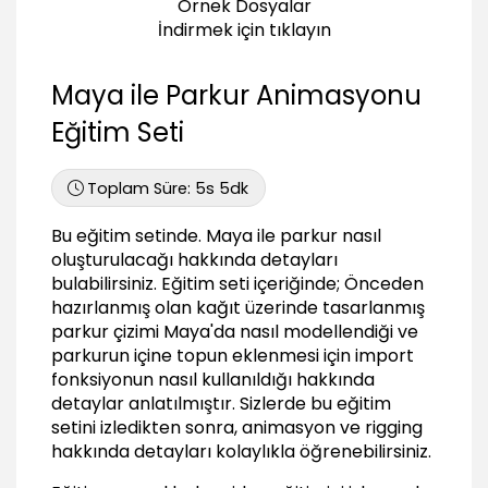
Örnek Dosyalar
13:08
İndirmek için tıklayın
Bitiş
30:47
Maya ile Parkur Animasyonu
4. Bölüm
Eğitim Seti
Problem tespiti
01:13
Toplam Süre:
5s 5dk
Son detaylar
36:33
Bu eğitim setinde. Maya ile parkur nasıl
Döngü (Loop)
oluşturulacağı hakkında detayları
49:01
bulabilirsiniz. Eğitim seti içeriğinde; Önceden
hazırlanmış olan kağıt üzerinde tasarlanmış
parkur çizimi Maya'da nasıl modellendiği ve
parkurun içine topun eklenmesi için import
fonksiyonun nasıl kullanıldığı hakkında
detaylar anlatılmıştır. Sizlerde bu eğitim
setini izledikten sonra, animasyon ve rigging
hakkında detayları kolaylıkla öğrenebilirsiniz.