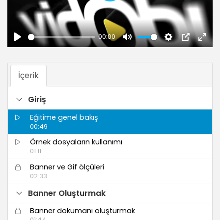
Oynat
00:00
İçerik
Giriş
Eğitime genel bakış
00:49
Örnek dosyaların kullanımı
01:11
Banner ve Gif ölçüleri
02:33
Banner Oluşturmak
Banner dokümanı oluşturmak
01:44