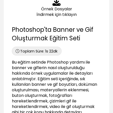
Hava durumu bulut animasyonu oluşturmak
Örnek Dosyalar
02:59
İndirmek için tıklayın
Hava durumu yağmur animasyonu oluşturmak
09:31
Photoshop'ta Banner ve Gif
Son dakika haber ile ilgili gif oluşturmak
Oluşturmak Eğitim Seti
03:52
Fotoğrafları hareketlendirmek
05:44
Toplam Süre:
1s 22dk
Video’dan gif oluşturmak
Bu eğitim setinde Photoshop yardımı ile
03:46
banner ve giflerin nasıl oluşturulduğu
Dokümanı Gif olarak kaydetmek
hakkında örnek uygulamalar ile detayları
05:29
anlatılmıştır. Eğitim seti içeriğinde, sık
kullanılan banner ve gif boyutları, doküman
oluşturulması, materyallerin eklenmesi,
buton oluşturmak, fotoğrafları
hareketlendirmek, çizimleri gif ile
hareketlendirmek, video ile gif oluşturmak
gibi bir çok konu hakkında detayları