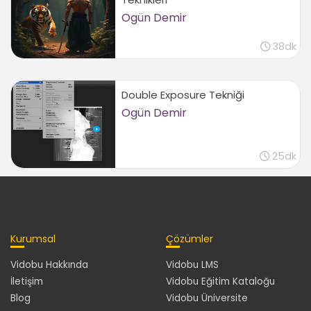
Ogün Demir
38dk
Double Exposure Tekniği
Ogün Demir
25dk
Kurumsal
Çözümler
Vidobu Hakkında
Vidobu LMS
İletişim
Vidobu Eğitim Kataloğu
Blog
Vidobu Üniversite