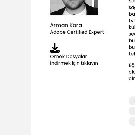
Sa
sa
ba
(v
Arman Kara
ku
Adobe Certified Expert
se
bu
bu
te
Örnek Dosyalar
İndirmek için tıklayın
Eğ
ola
ol