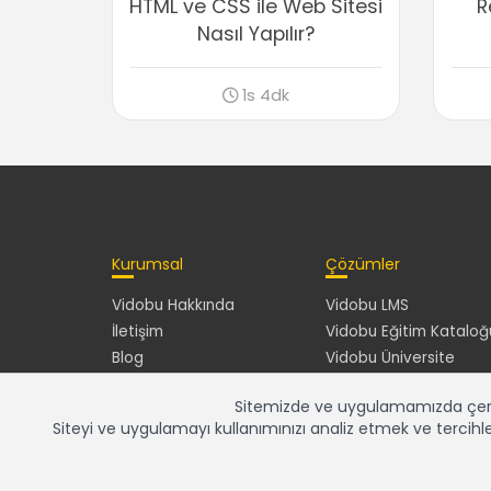
HTML ve CSS ile Web Sitesi
R
Nasıl Yapılır?
1s 4dk
Kurumsal
Çözümler
Vidobu Hakkında
Vidobu LMS
İletişim
Vidobu Eğitim Kataloğ
Blog
Vidobu Üniversite
Sitemizde ve uygulamamızda çerezl
Siteyi ve uygulamayı kullanımınızı analiz etmek ve tercihler