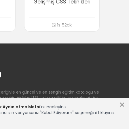
Gelişmiş CSS Teknikleri
Navigasyon ayarlanması
i
03:28
Konuşmacılar bölümünü ayarlamak -1
06:01
1s 52dk
Konuşmacılar bölümünü ayarlamak -2
06:16
Projeyi test etmek
00:44
Sonuç
Sonuç
00:36
çeriğiyle en güncel ve en zengin eğitim kataloğu ve
ere sahip Vidobu LMS ile tüm eğitim çözümleriniz için
×
z Aydınlatma Metni
’ni inceleyiniz.
ına izin veriyorsanız "Kabul Ediyorum" seçeneğini tıklayınız.