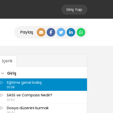
Giriş Yap
Paylaş
İçerik
Giriş
Eğitime genel bakış
01:09
SASS ve Compass Nedir?
01:50
Dosya düzenini kurmak
06:51