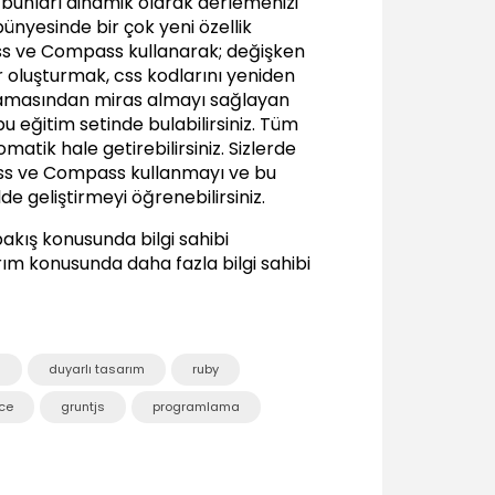
e bunları dinamik olarak derlemenizi
Konuşmacı bilgilerini eklemek
04:48
ünyesinde bir çok yeni özellik
Sass ve Compass kullanarak; değişken
Ana içeriği eklemek
r oluşturmak, css kodlarını yeniden
02:06
ımlamasından miras almayı sağlayan
SASS Özellikleri
u eğitim setinde bulabilirsiniz. Tüm
matik hale getirebilirsiniz. Sizlerde
Sass’ı modularize etmek
 Sass ve Compass kullanmayı ve bu
02:53
de geliştirmeyi öğrenebilirsiniz.
Değişkenler ile renk paletleri oluşturmak
04:12
bakış konusunda bilgi sahibi
rım
konusunda daha fazla bilgi sahibi
Compass reset ve (İmport) işlemlerini
anlamak
02:32
Özel font ve ikonlar eklemek
07:28
m
duyarlı tasarım
ruby
Sass ve Compass ile Stillendirmek
nce
gruntjs
programlama
Değişkenler, seçici yardımcıları ve üst
seçiciler
10:02