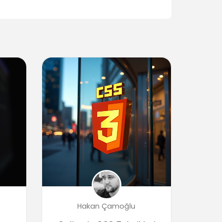
CSS daha kullanışlı yapmak
04:14
Mixin parametrelerinin kontrolü
05:56
Mobil düzeni oluşturmak
05:51
Susy ile Responsive (Duyarlı) Grid
Sistemi
Susy ayarlamaları
03:29
İçeriği düzenlemek
04:02
İkincil (secondary) içeriğini değiştirmek
01:57
Media query kesme noktaları ile
görüntülemek
Hakan Çamoğlu
05:37