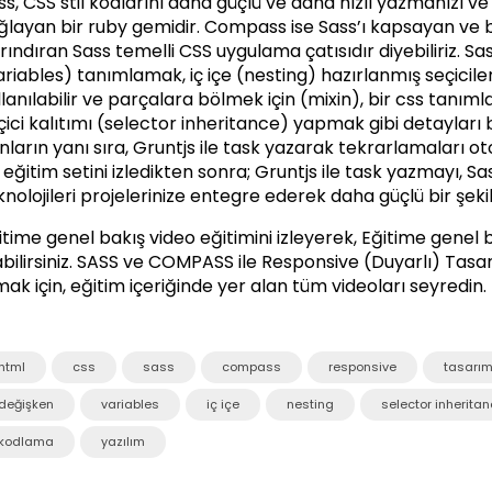
ss, CSS stil kodlarını daha güçlü ve daha hızlı yazmanızı v
ğlayan bir ruby gemidir. Compass ise Sass’ı kapsayan ve b
rındıran Sass temelli CSS uygulama çatısıdır diyebiliriz. 
ariables) tanımlamak, iç içe (nesting) hazırlanmış seçicile
llanılabilir ve parçalara bölmek için (mixin), bir css tan
çici kalıtımı (selector inheritance) yapmak gibi detayları b
nların yanı sıra, Gruntjs ile task yazarak tekrarlamaları oto
 eğitim setini izledikten sonra; Gruntjs ile task yazmayı,
knolojileri projelerinize entegre ederek daha güçlü bir şekil
itime genel bakış video eğitimini izleyerek, Eğitime genel 
bilirsiniz.
SASS ve COMPASS ile Responsive (Duyarlı) Tasa
mak için, eğitim içeriğinde yer alan tüm videoları seyredin.
html
css
sass
compass
responsive
tasarı
değişken
variables
iç içe
nesting
selector inherita
kodlama
yazılım