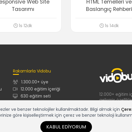
esponsive Web Site
HTML Temelleri ve
Tasarımı
Baslangıç Rehber
1s 12dk
1s 14dk
Rakamlarla Vidobu
1.300.00+ üye
u
12.000 eğitim içeriği
12.000+ eğitim i
630 eğitim seti
gelişmiş özellikl
tek adres...
er ve benzer teknolojiler kullanılmaktadır. Bilgi almak için
Çere
inize göre kişiselleştirmek için çerez ve benzer teknoloji kullanım
KABUL EDIYORUM