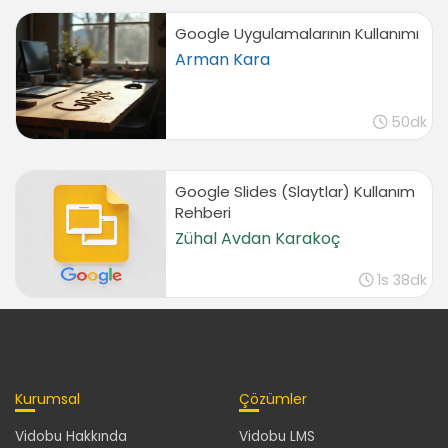
Google Uygulamalarının Kullanımı
Arman Kara
50dk
Google Slides (Slaytlar) Kullanım
Rehberi
Zühal Avdan Karakoç
1s 38dk
Kurumsal
Çözümler
Vidobu Hakkında
Vidobu LMS