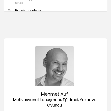
01:38
Randevu Alma
06:31
Toplantı ve İlişki Yönetimi
07:40
Sunum Teknikleri
08:41
İtirazlarla Başa Çıkmak
06:36
Satışı Başarıyla Sonuçlandırma
02:33
Mehmet Auf
Motivasyonel konuşmacı, Eğitimci, Yazar ve
Oyuncu