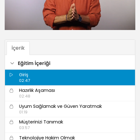
İçerik
Eğitim İçeriği
Giriş
02:47
Hazırlık Aşaması
02:48
Uyum Sağlamak ve Güven Yaratmak
01:19
Müşterinizi Tanımak
03:57
Teknolojiye Hakim Olmak