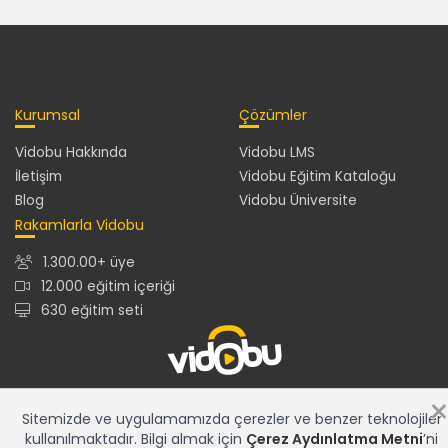
Kurumsal
Çözümler
Vidobu Hakkında
Vidobu LMS
İletişim
Vidobu Eğitim Kataloğu
Blog
Vidobu Üniversite
Rakamlarla Vidobu
1.300.00+ üye
12.000 eğitim içeriği
630 eğitim seti
12.000+ eğitim içeriğiyle en güncel ve en zengin eğitim
Sitemizde ve uygulamamızda çerezler ve benzer teknolojiler
kataloğu ve gelişmiş özelliklere sahip Vidobu LMS ile tüm
kullanılmaktadır. Bilgi almak için
Çerez Aydınlatma Metni
’ni