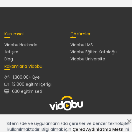
Kurumsal
Çözümler
Vidobu Hakkında
Vidobu LMS
İletişim
Vidobu Eğitim Kataloğu
Blog
Vidobu Üniversite
Rakamlarla Vidobu
1.300.00+ üye
12.000 eğitim içeriği
630 eğitim seti
12.000+ eğitim içeriğiyle en güncel ve en zengin eğitim
Sitemizde ve uygulamamızda çerezler ve benzer teknolojiler
kataloğu ve gelişmiş özelliklere sahip Vidobu LMS ile tüm
kullanılmaktadır. Bilgi almak için
Çerez Aydınlatma Metni
’ni