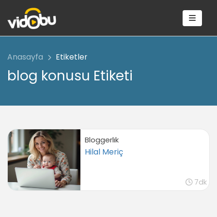
Anasayfa
Etiketler
blog konusu Etiketi
Bloggerlık
Hilal Meriç
7dk