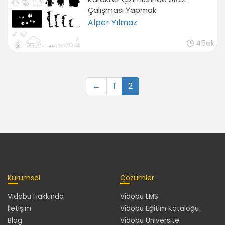
Çalışması Yapmak
Alper Yılmaz
45dk
←
1
2
Kurumsal
Çözümler
Vidobu Hakkında
Vidobu LMS
İletişim
Vidobu Eğitim Kataloğu
Blog
Vidobu Üniversite