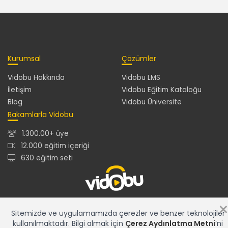
Kurumsal
Çözümler
Vidobu Hakkında
Vidobu LMS
İletişim
Vidobu Eğitim Kataloğu
Blog
Vidobu Üniversite
Rakamlarla Vidobu
1.300.00+ üye
12.000 eğitim içeriği
630 eğitim seti
12.000+ eğitim içeriğiyle en güncel ve en zengin eğitim
Sitemizde ve uygulamamızda çerezler ve benzer teknolojiler
kataloğu ve gelişmiş özelliklere sahip Vidobu LMS ile tüm
kullanılmaktadır. Bilgi almak için
Çerez Aydınlatma Metni
’ni