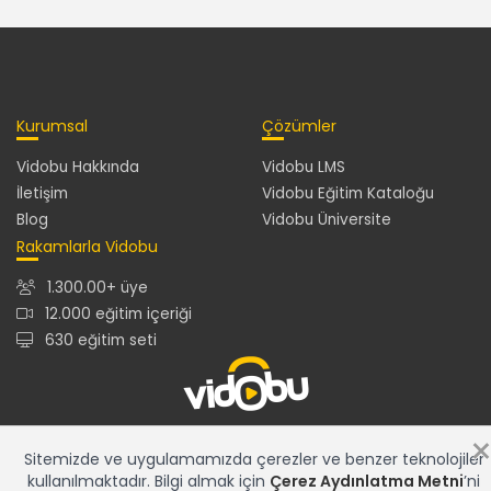
Kurumsal
Çözümler
Vidobu Hakkında
Vidobu LMS
İletişim
Vidobu Eğitim Kataloğu
Blog
Vidobu Üniversite
Rakamlarla Vidobu
1.300.00+ üye
12.000 eğitim içeriği
630 eğitim seti
12.000+ eğitim içeriğiyle en güncel ve en zengin eğitim
Sitemizde ve uygulamamızda çerezler ve benzer teknolojiler
kataloğu ve gelişmiş özelliklere sahip Vidobu LMS ile tüm
kullanılmaktadır. Bilgi almak için
Çerez Aydınlatma Metni
’ni