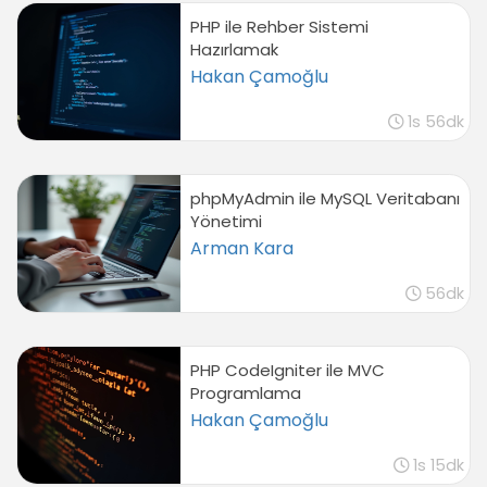
PHP ile Rehber Sistemi
Hazırlamak
Hakan Çamoğlu
1s 56dk
phpMyAdmin ile MySQL Veritabanı
Yönetimi
Arman Kara
56dk
PHP CodeIgniter ile MVC
Programlama
Hakan Çamoğlu
1s 15dk