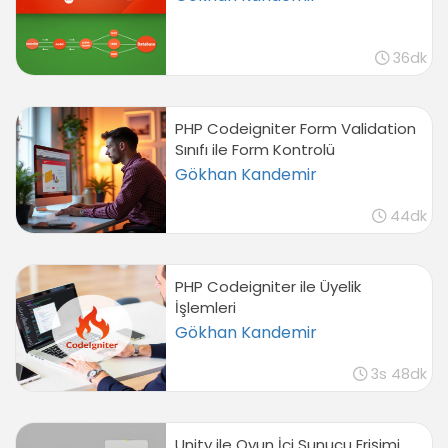
36dk
PHP Codeigniter Form Validation
Sınıfı ile Form Kontrolü
Gökhan Kandemir
44dk
PHP Codeigniter ile Üyelik
İşlemleri
Gökhan Kandemir
3s 48dk
Unity ile Oyun İçi Sunucu Erişimi