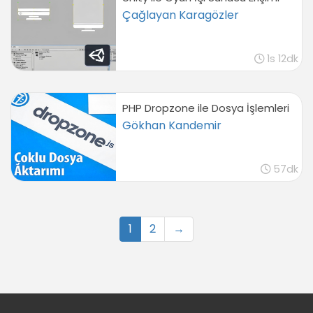
Çağlayan Karagözler
1s 12dk
PHP Dropzone ile Dosya İşlemleri
Gökhan Kandemir
57dk
1
2
→