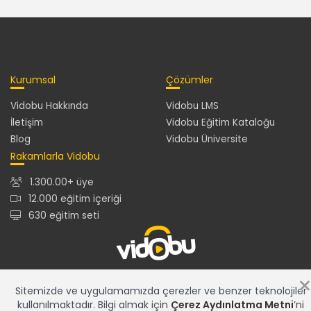
Kurumsal
Çözümler
Vidobu Hakkında
Vidobu LMS
İletişim
Vidobu Eğitim Kataloğu
Blog
Vidobu Üniversite
Rakamlarla Vidobu
1.300.00+ üye
12.000 eğitim içeriği
630 eğitim seti
12.000+ eğitim içeriğiyle en güncel ve en zengin eğitim
Sitemizde ve uygulamamızda çerezler ve benzer teknolojiler
kataloğu ve gelişmiş özelliklere sahip Vidobu LMS ile tüm
kullanılmaktadır. Bilgi almak için
Çerez Aydınlatma Metni
’ni