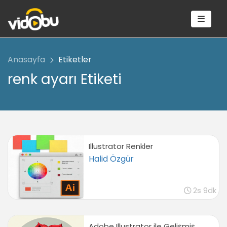
Anasayfa
Etiketler
renk ayarı Etiketi
Illustrator Renkler
Halid Özgür
2s 9dk
Adobe Illustrator ile Gelişmiş