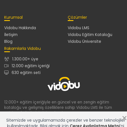
Kurumsal
Çözümler
Vidobu Hakkında
Vidobu LMS
İletişim
Vidobu Eğitim Kataloğu
Blog
Vidobu Üniversite
Rakamlarla Vidobu
1.300.00+ üye
12.000 eğitim içeriği
630 eğitim seti
12.000+ eğitim içeriğiyle en güncel ve en zengin eğitim
kataloğu ve gelişmiş özelliklere sahip Vidobu LMS ile tüm
eğitim çözümleriniz için tek adres...
Sitemizde ve uygulamamızda çerezler ve benzer teknolojiler
kullanılmaktadır. Bilgi almak için
Çerez Aydınlatma Metni
’ni