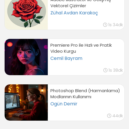
Vektorel Çizimler
Zühal Avdan Karakoç
1s 34dk
Premiere Pro ile Hızlı ve Pratik
Video Kurgu
Cemil Bayram
1s 38dk
Photoshop Blend (Harmanlama)
Modlarının Kullanımı
Ogün Demir
44dk