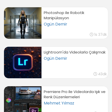
Photoshop ile Robotik
Manipülasyon
Ogün Demir
1s 37dk
Lightroom'da Videolarla Çalışmak
Ogün Demir
43dk
Premiere Pro ile Videolarda Işık ve
Renk Düzenlemeleri
Mehmet Yılmaz