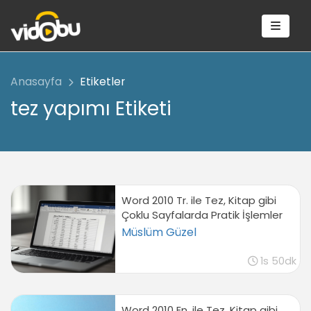
Anasayfa
Etiketler
tez yapımı Etiketi
Word 2010 Tr. ile Tez, Kitap gibi
Çoklu Sayfalarda Pratik İşlemler
Müslüm Güzel
1s 50dk
Word 2010 En. ile Tez, Kitap gibi