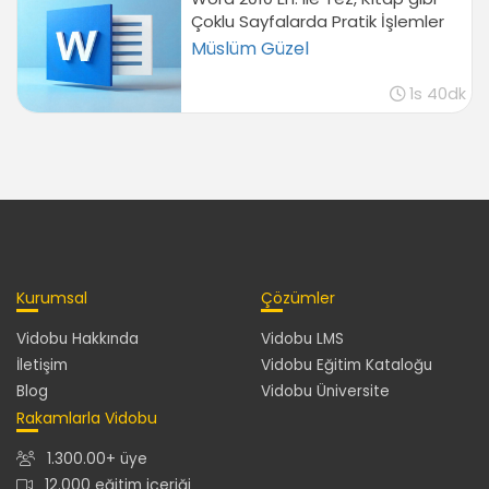
Çoklu Sayfalarda Pratik İşlemler
Müslüm Güzel
1s 40dk
Kurumsal
Çözümler
Vidobu Hakkında
Vidobu LMS
İletişim
Vidobu Eğitim Kataloğu
Blog
Vidobu Üniversite
Rakamlarla Vidobu
1.300.00+ üye
12.000 eğitim içeriği