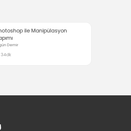
hotoshop ile Manipülasyon
apımı
gün Demir
34dk