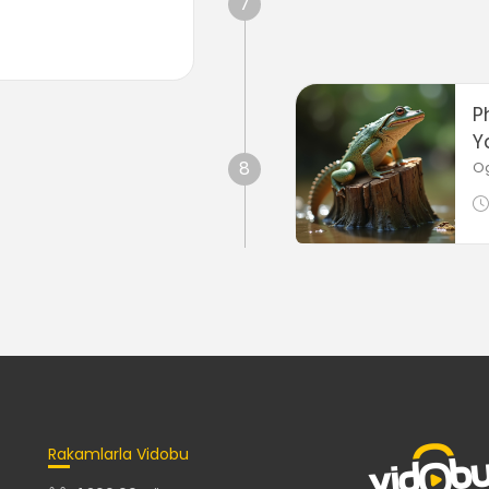
7
P
Y
8
O
Rakamlarla Vidobu