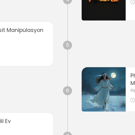
sit Manipülasyon
5
P
M
6
O
li Ev