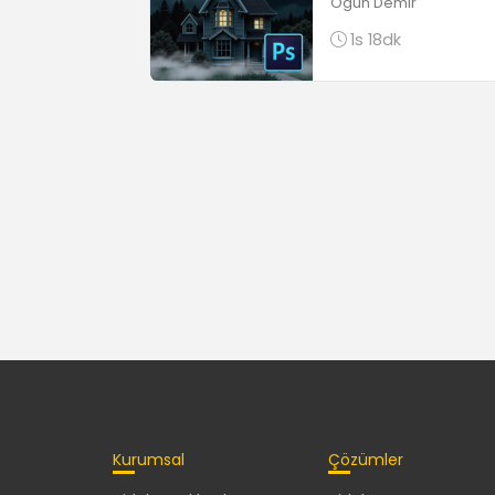
Ogün Demir
1s 18dk
Kurumsal
Çözümler