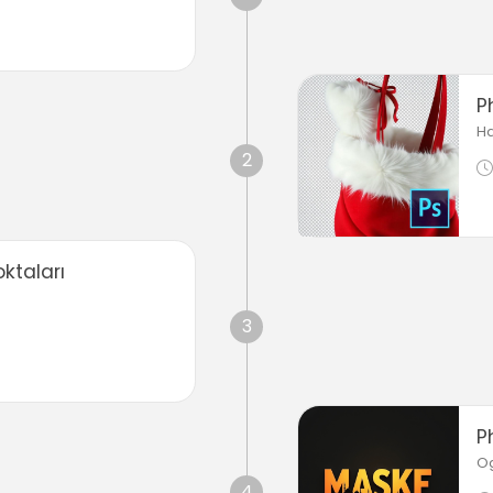
P
Ha
2
ktaları
3
P
O
4