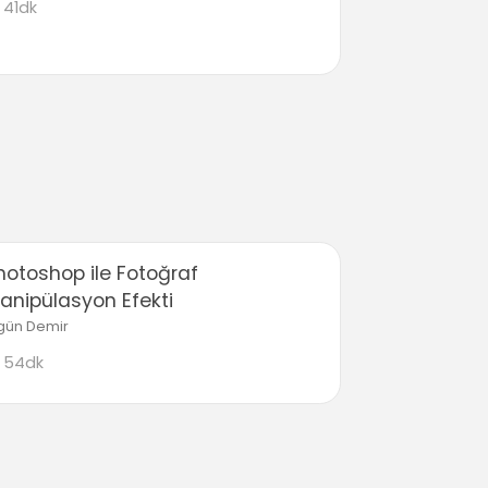
41dk
hotoshop ile Fotoğraf
anipülasyon Efekti
gün Demir
54dk