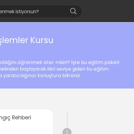
şlemler Kursu
ıldığını öğrenmek ister misin? İşte bu eğitim paketi
inden başlayarak ileri seviye giden bu eğitim
aratıcılığınızı konuştura bilirsiniz.
ngıç Rehberi
1