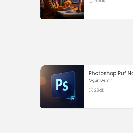
55dk
Photoshop Püf No
Ogün Demir
28dk