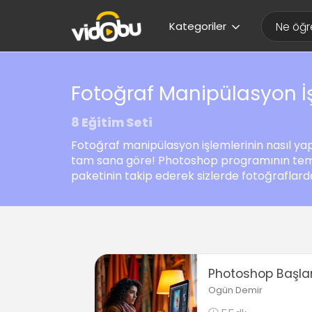
Kategoriler
Fotoğraf Manipülasyon İ
8 Eğitim Seti
Fotoğraf manipülasyon işlemlerinin nasıl yap
tam sana göre! Photoshop programının temel
paketinin takip ederek sizlerde fotoğraflarda y
Photoshop Başla
Ogün Demir