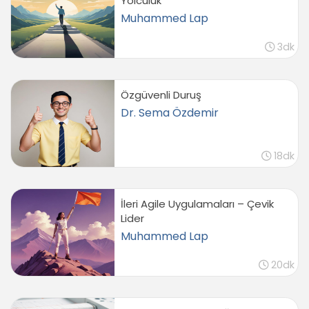
Yolculuk
Muhammed Lap
3dk
Özgüvenli Duruş
Dr. Sema Özdemir
18dk
İleri Agile Uygulamaları – Çevik
Lider
Muhammed Lap
20dk