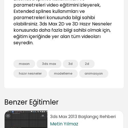
06:23
parametreleri video eğitimini izleyerek,
Extended splines kullanımları ve
Hedra, ChamferBox, OilTank kullanımları ve
parametreleri
parametreleri konusunda bilgi sahibi
05:56
olabilirsiniz.
3ds Max 2D ve 3D Hazır Nesneler
konusunda daha fazla bilgi sahibi olmak için,
Spindle, Gengon, RingWave, Prism kullanımları
eğitim içeriğinde yer alan tüm videoları
ve parametreleri
seyredin.
03:55
Desen üzerinde Yeni Paint brush fırçası
tanımlamak
04:36
maxon
3ds max
3d
2d
Sonuç
hazır nesneler
modelleme
animasyon
Sonuç
00:46
Benzer Eğitimler
3ds Max 2013 Başlangıç Rehberi
Metin Yılmaz