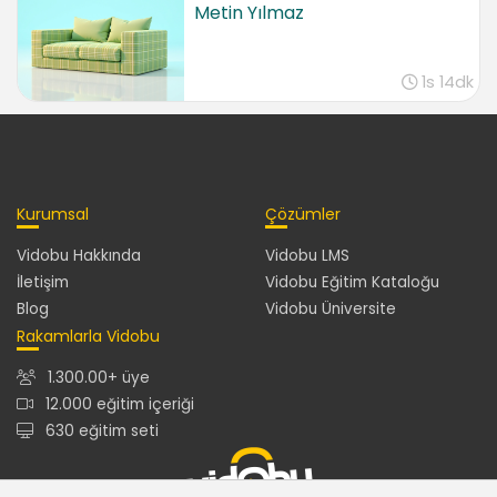
Metin Yılmaz
1s 14dk
Kurumsal
Çözümler
Vidobu Hakkında
Vidobu LMS
İletişim
Vidobu Eğitim Kataloğu
Blog
Vidobu Üniversite
Rakamlarla Vidobu
1.300.00+ üye
12.000 eğitim içeriği
630 eğitim seti