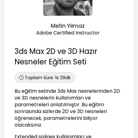
Section kullanımları ve parametreleri
03:30
Extended splines kullanımları ve parametreleri
Metin Yılmaz
03:20
Adobe Certified Instructor
NURBS Curves kullanımları ve parametreleri
02:51
3ds Max 2D ve 3D Hazır
Basit 3 boyuta kaldırma extrude kullanımları ve
parametreleri
Nesneler Eğitim Seti
04:12
Boyutlu Nesneler
Toplam Süre:
1s 29dk
Box, Sphere, Cylindir, Torus, kullanımları ve
Bu eğitim setinde 3ds Max nesnelerinden 2D
parametreleri
09:11
ve 3D nesnelerin kullanımları ve
parametreleri anlatılmıştır. Bu eğitim
Teapot , Cone, GeoSphere kullanımları ve
sonrasında sizlerde 2D ve 3D nesneleri
parametreleri
öğrenecek, parametrelerini biliyor
05:01
olacaksınız.
Tube, Pyramid, Plane kullanımları ve
parametreleri
Extended splines kullanımları ve