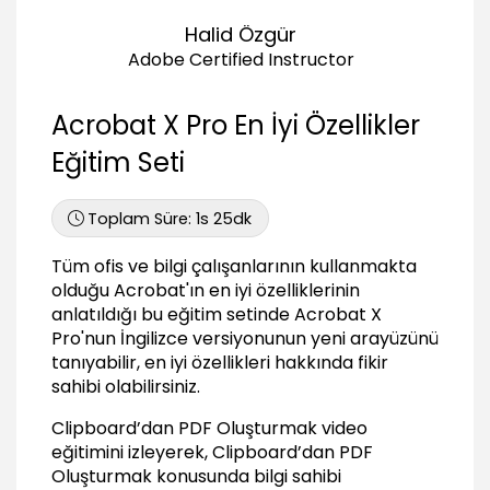
Clipboard’dan PDF Oluşturmak
01:54
Halid Özgür
Adobe Certified Instructor
Başka Dosyadan PDF Oluşturmak
02:15
PDF’e Dönüştürme ve İçerikte Değişiklik
Acrobat X Pro En İyi Özellikler
Yapmak
Eğitim Seti
PDF’ten Microsoft Word Belgesine Dönüştürmek
01:38
Toplam Süre:
1s 25dk
PDF’ten Microsoft Excel Belgesine Dönüştürmek
00:53
Tüm ofis ve bilgi çalışanlarının kullanmakta
olduğu Acrobat'ın en iyi özelliklerinin
PDF Belgelerinde Metin ve Görseli Değiştirmek
03:43
anlatıldığı bu eğitim setinde Acrobat X
Pro'nun İngilizce versiyonunun yeni arayüzünü
PDF’e Görsel Eklemek
tanıyabilir, en iyi özellikleri hakkında fikir
00:52
sahibi olabilirsiniz.
PDF’e Video Eklemek
03:40
Clipboard’dan PDF Oluşturmak video
eğitimini izleyerek, Clipboard’dan PDF
PDF’e Ses Eklemek
Oluşturmak konusunda bilgi sahibi
01:30