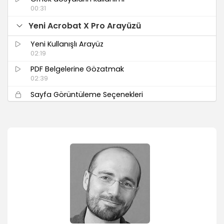
00:31
Yeni Acrobat X Pro Arayüzü
Yeni Kullanışlı Arayüz
02:19
PDF Belgelerine Gözatmak
02:39
Sayfa Görüntüleme Seçenekleri
02:09
Adobe Reader ve Acrobat X Pro
03:32
Kağıttan ve Elektronik Ortamlardan PDF’e
Dönüştürm
Kağıttan (Tarayarak) PDF Oluşturmak
07:11
Web Sayfasından PDF Oluşturmak
04:26