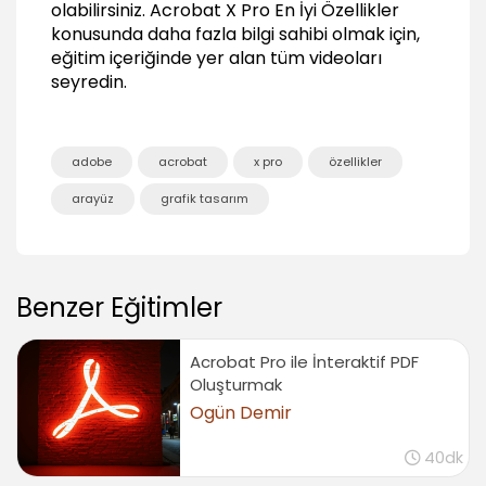
olabilirsiniz.
Acrobat X Pro En İyi Özellikler
PDF’e Flash Eklemek
konusunda daha fazla bilgi sahibi olmak için,
01:55
eğitim içeriğinde yer alan tüm videoları
PDF’in İlk Görüntüleme Ayarlarını Yapmak
seyredin.
03:06
PDF’e Başka Dosyalar Eklemek (Attach)
01:54
adobe
acrobat
x pro
özellikler
PDF Portfolio ile Çalışmak
arayüz
grafik tasarım
Birçok Dosyadan PDF Portfolio Oluşturmak
04:56
PDF Portfolio’yu Düzenlemek
Benzer Eğitimler
01:18
PDF Portfolio’yu kaydedip Reader’da test etmek
01:18
Acrobat Pro ile İnteraktif PDF
Oluşturmak
Action Wizard
Ogün Demir
Action Wizard Kullanarak Otomatik İşlemler
Yapmak
40dk
02:04