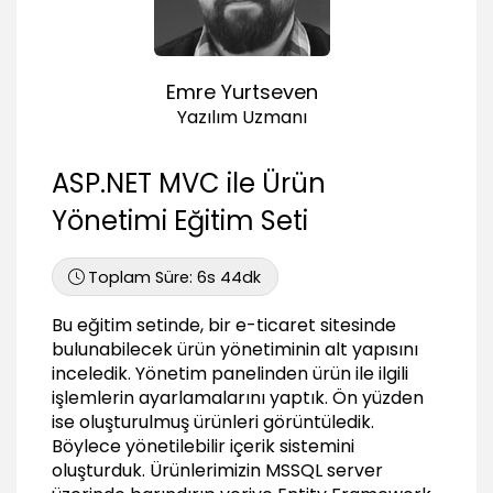
01:16
Entity model oluşturmak
05:31
Emre Yurtseven
Dbcontext sınıfı
Yazılım Uzmanı
03:57
Connectionstring ayarları
ASP.NET MVC ile Ürün
02:36
Yönetimi Eğitim Seti
Dbcontext sınıfını test etmek
02:56
Database oluşturmak
Toplam Süre:
6s 44dk
02:42
Bu eğitim setinde, bir e-ticaret sitesinde
Core katmanının görevi
bulunabilecek ürün yönetiminin alt yapısını
01:39
inceledik. Yönetim panelinden ürün ile ilgili
Repository Pattern Uygulamak
işlemlerin ayarlamalarını yaptık. Ön yüzden
ise oluşturulmuş ürünleri görüntüledik.
Repository pattern temeli
Böylece yönetilebilir içerik sistemini
08:20
oluşturduk. Ürünlerimizin MSSQL server
Category nesneleri için repository tanımlamak