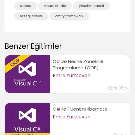
adobe
visual studio
yönetim paneli
Yönetim Paneli Projesi
mssql server
entity framework
Yönetim paneline giriş
09:18
Anasayfa için modelview hazırlığı
03:15
Benzer Eğitimler
_viewstart dosyası ile _layout uygulamak
11:11
C# ve Nesne Yönelimli
Bundleconfig ile dosyaların yönetimi
Programlama (OOP)
03:47
Emre Yurtseven
Index view oluşturmak
09:09
1s 38dk
View’e veri aktarmak
07:20
C# ile Fluent NHibernate
Kategori İşlemleri
Emre Yurtseven
Kategori işlemleri için view oluşturmak
08:35