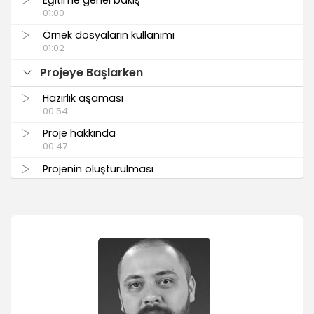
01:00
Örnek dosyaların kullanımı
01:02
Projeye Başlarken
Hazırlık aşaması
00:54
Proje hakkında
00:47
Projenin oluşturulması
04:39
Mvc mimarisinin anlaşılması
06:36
Data katmanının hazırlanması
05:40
Entity framework
01:36
Codefirst yaklaşımı