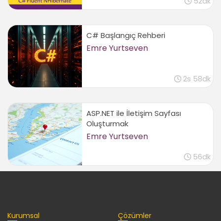
52dk
Kategori işlemleri için action oluşturmak
04:43
Yeni Kategori
C# Başlangıç Rehberi
Emre Yurtseven
Yeni kategori eklemek için view oluşturmak
10:10
Controller üzerinde get ve post kavramı
2s 58dk
05:36
Displayname özniteliği
03:41
ASP.NET ile İletişim Sayfası
Required özniteliği
Oluşturmak
02:30
Emre Yurtseven
Kategori Düzenleme
56dk
Kategori düzenleme için view oluşturmak
05:25
Kategori düzenleme için action oluşturmak
03:14
Kurumsal
Çözümler
Mvc route mekanizmasını anlamak