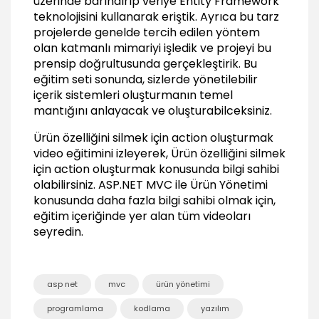
üzerinde barındırıp veriye Entity Framework
07:18
teknolojisini kullanarak eriştik. Ayrıca bu tarz
Product nesneleri için repository tanımlamak
projelerde genelde tercih edilen yöntem
03:51
olan katmanlı mimariyi işledik ve projeyi bu
prensip doğrultusunda gerçekleştirik. Bu
Productimage nesneleri için repository
eğitim seti sonunda, sizlerde yönetilebilir
tanımlamak
03:41
içerik sistemleri oluşturmanın temel
mantığını anlayacak ve oluşturabilceksiniz.
Productfeature nesneleri için repository
tanımlamak
Ürün özelliğini silmek için action oluşturmak
03:14
video eğitimini izleyerek, Ürün özelliğini silmek
Proje referansları ve güncelleme işlemleri
için action oluşturmak konusunda bilgi sahibi
02:13
olabilirsiniz.
ASP.NET MVC ile Ürün Yönetimi
konusunda daha fazla bilgi sahibi olmak için,
Dependency Injection Uygulamak
eğitim içeriğinde yer alan tüm videoları
Dependency injection kavramı
seyredin.
03:51
Autofac DI container
02:43
asp net
mvc
ürün yönetimi
DI konfigürasyonu ve constructor injection
programlama
kodlama
yazılım
06:22