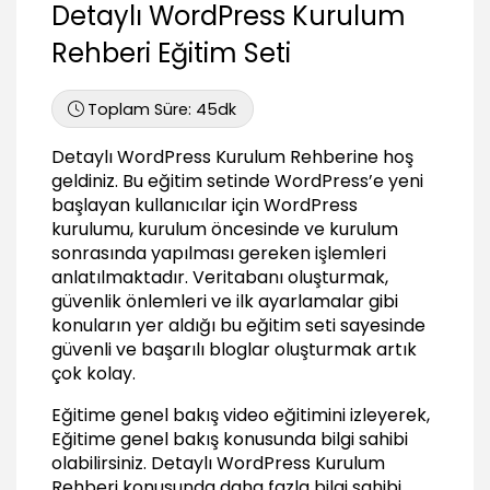
Detaylı WordPress Kurulum
Yerel Sunucuya WordPress Kurulumu
Rehberi Eğitim Seti
Windows için XAMPP Indırilmesi
01:36
Toplam Süre:
45dk
Mac OSX için MAMP İndirilmesi
00:45
Detaylı WordPress Kurulum Rehberine hoş
Mac OSX için MAMP Kurulumu
geldiniz. Bu eğitim setinde WordPress’e yeni
01:21
başlayan kullanıcılar için WordPress
Mac OSX için XAMPP Kurulumu
kurulumu, kurulum öncesinde ve kurulum
01:46
sonrasında yapılması gereken işlemleri
anlatılmaktadır. Veritabanı oluşturmak,
Veritabanı Oluşturmak
güvenlik önlemleri ve ilk ayarlamalar gibi
00:38
konuların yer aldığı bu eğitim seti sayesinde
Yerel Sunucuya WordPress Kurulumu
güvenli ve başarılı bloglar oluşturmak artık
05:30
çok kolay.
Kurulum Sonrası Yapılandırmalar
Eğitime genel bakış video eğitimini izleyerek,
Yazma İzinlerinin Düzenlenmesi
Eğitime genel bakış konusunda bilgi sahibi
01:48
olabilirsiniz.
Detaylı WordPress Kurulum
Rehberi
konusunda daha fazla bilgi sahibi
Genel Ayarların Yapılandırılması