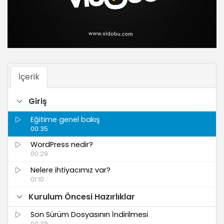
İçerik
Giriş
Eğitime genel bakış
00:35
WordPress nedir?
00:29
Nelere ihtiyacımız var?
01:10
Kurulum Öncesi Hazırlıklar
Son Sürüm Dosyasının İndirilmesi
00:38