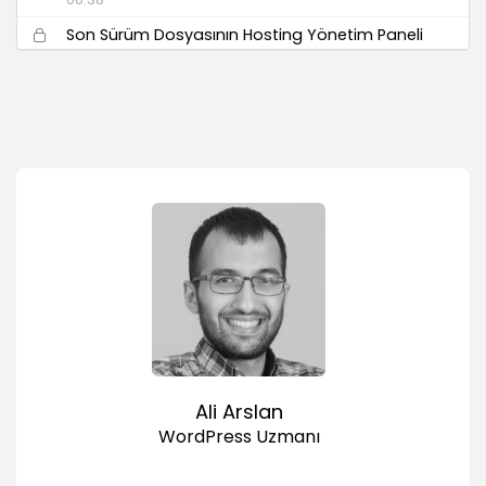
Son Sürüm Dosyasının Hosting Yönetim Paneli
ile Sunucuya Yüklenmesi
02:07
Son Sürüm Dosyasının FTP Programıyla
Yüklenmesi
01:22
cPanel ile Veritabanı Oluşturmak
02:45
Plesk Panel ile Veritabanı Oluşturmak
01:49
WordPress Kurulumu
WP-Config Dosyasının Yapılandırılması
02:45
WordPress Güvenlik Anahtarları ve Kullanımı
Ali Arslan
01:31
WordPress Uzmanı
Meşhur 5 Dakikalık WordPress Kurulumu
03:51