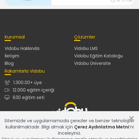
1s 57dk
Kurumsal
Çözümler
Vidobu Hakkında
Vidobu LMS
İletişim
Vidobu Eğitim Kataloğu
Blog
Vidobu Üniversite
Rakamlarla Vidobu
1.300.00+ üye
12.000 eğitim içeriği
630 eğitim seti
×
Sitemizde ve uygulamamızda çerezler ve benzer teknolojiler
kullanılmaktadır. Bilgi almak için
Çerez Aydınlatma Metni
’ni
12.000+ eğitim içeriğiyle en güncel ve en zengin eğitim
inceleyiniz.
kataloğu ve gelişmiş özelliklere sahip Vidobu LMS ile tüm