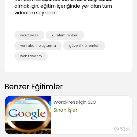
olmak için, eğitim içeriğinde yer alan tüm
01:11
videoları seyredin.
WordPress Ping Servisleri
01:18
Sitenin Giriş Sayfasını Değiştirmek
wordpress
kurulum rehberi
00:54
veritabanı oluşturma
güvenlik önemleri
Yorum ve Tartışma Ayarlarının Düzenlenmesi
01:19
web tasarım
Ortam ve Gizlilik Ayarlarının Düzenlenmesi
03:51
Kalıcı Bağlantıların Yapılandırılması ve
HTACCESS
Benzer Eğitimler
03:38
WordPress için SEO
Sinan İşler
53dk