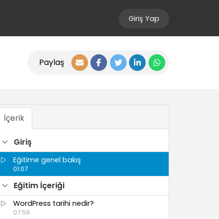
Giriş Yap
Paylaş
İçerik
Giriş
Eğitime genel bakış
01:07
Eğitim İçeriği
WordPress tarihi nedir?
07:59