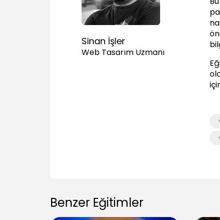
Bu
pa
na
ön
Sinan İşler
bil
Web Tasarım Uzmanı
Eğ
ola
iç
Benzer Eğitimler