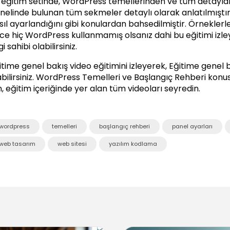
 eğitim setinde, WordPress temellerinden ve tüm detayla
nelinde bulunan tüm sekmeler detaylı olarak anlatılmıştır. P
sıl ayarlandığını gibi konulardan bahsedilmiştir. Örnekler
ce hiç WordPress kullanmamış olsanız dahi bu eğitimi izl
gi sahibi olabilirsiniz.
itime genel bakış video eğitimini izleyerek, Eğitime genel 
bilirsiniz.
WordPress Temelleri ve Başlangıç Rehberi
konus
in, eğitim içeriğinde yer alan tüm videoları seyredin.
wordpress
temelleri
başlangıç rehberi
panel ayarları
web tasarım
web sitesi
yazılım kodlama