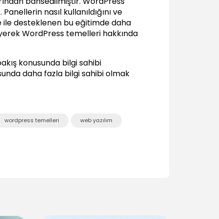
rından bahsedilmiştir. WordPress
ve ipuçları
anellerin nasıl kullanıldığını ve
29:26
le ile desteklenen bu eğitimde daha
Görsel ekleme ve düzenleme
eyerek WordPress temelleri hakkında
11:17
bakış konusunda bilgi sahibi
unda daha fazla bilgi sahibi olmak
wordpress temelleri
web yazılım