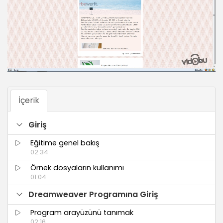
İçerik
Giriş
Eğitime genel bakış
02:34
Örnek dosyaların kullanımı
01:04
Dreamweaver Programına Giriş
Program arayüzünü tanımak
02:16