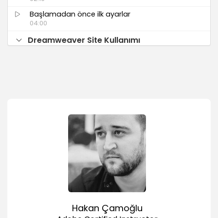
Başlamadan önce ilk ayarlar
04:00
Dreamweaver Site Kullanımı
Dreamweaver Site nedir, avantajları nelerdir?
01:45
Dreamweaver Site kurulumu
03:00
Dreamweaver Site güncelleme ve silme
01:44
Yeni HTML doküman oluşturmak
02:53
DIV ve CSS Kullanımı
Sayfa Arkaplan rengini değiştirmek
01:41
DIV eklemek ve CSS ile şekillendirmek
Hakan Çamoğlu
07:54