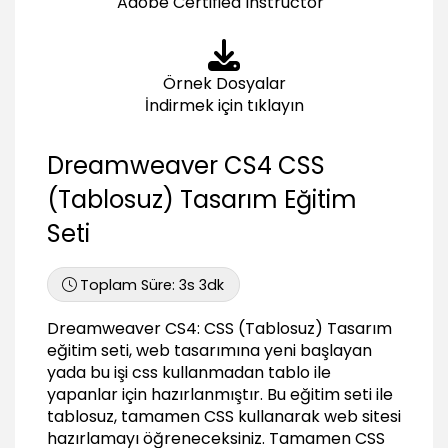
Adobe Certified Instructor
Mevcut CSS kurallarına müdahale etmek
04:52
Linkler için CSS oluşturmak
Örnek Dosyalar
03:20
İndirmek için tıklayın
DIV ve CSS Kullanımı - 2
Sayfa Arkaplanında resim kullanmak
Dreamweaver CS4 CSS
02:11
(Tablosuz) Tasarım Eğitim
İç içe DIV oluşturmak
06:37
Seti
Genel stilleri kullanarak tüm sayfaya müdahale
etmek
Toplam Süre:
3s 3dk
01:32
CSS Menu Tasarımı
Dreamweaver CS4: CSS (Tablosuz) Tasarım
eğitim seti, web tasarımına yeni başlayan
Sırasız Liste ( Unordered List ) ile CSS Menu
yada bu işi css kullanmadan tablo ile
Tasarımı
yapanlar için hazırlanmıştır. Bu eğitim seti ile
06:49
tablosuz, tamamen CSS kullanarak web sitesi
CSS ile yatay menu oluşturmak
hazırlamayı öğreneceksiniz. Tamamen CSS