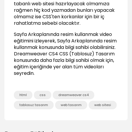
04:40
tabanlı web sitesi hazırlayacak olmamıza
rağmen hiç kod yazmadan bunları yapacak
Arkaplan ( Background ) Kulanımları
olmamız ise CSS'ten korkanlar için bir iç
Arkaplanda tek bir fotoğraf kullanmak
rahatlatma sebebi olacaktır.
02:57
Sayfa Arkaplanında resim kullanmak video
Arkaplanı sabitlemek
eğitimini izleyerek, Sayfa Arkaplanında resim
01:19
kullanmak konusunda bilgi sahibi olabilirsiniz.
Arkaplanda degrade ( gradient ) kullanımı
Dreamweaver CS4 CSS (Tablosuz) Tasarım
02:42
konusunda daha fazla bilgi sahibi olmak için,
eğitim içeriğinde yer alan tüm videoları
Arkaplanda Flash animasyon kullanmak ( Flash
Background )
seyredin.
03:29
Gelişmiş DIV Yapısı Oluşturmak
html
css
dreamweaver cs4
Yan yana DIV oluşturmak
11:16
tablosuz tasarım
web tasarım
web sitesi
Özel stilleri kullanarak hız kazanmak
03:07
Genel stilleri kullanarak toplu değişiklikler