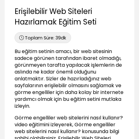
02:51
Erişilebilir Web Siteleri
Site içerisinde yönlendirme işlemleri
Hazırlamak Eğitim Seti
03:25
Erişilebilir güvenlik sorgulaması (captcha)
02:08
Toplam Süre:
39dk
Flash web siteleri erişilebilir olabilir mi?
Bu eğitim setinin amacı, bir web sitesinin
00:57
sadece görünen tarafından ibaret olmadığı,
Erişilebilirlik Testi
görünmeyen tarafta yapılacak işlemlerin de
aslında ne kadar önemli olduğunu
Sitenizi test ettirin
anlatmaktır. Sizler de hazırladığınız web
00:46
sayfalarının erişilebilir olmasını sağlamak ve
Ekran okuyucu programlar ile görmeden test
görme engelliler için daha kolay bir internete
edin
yardımcı olmak için bu eğitim setini mutlaka
01:23
izleyin.
Tarayıcılar arası erişilebilirlik testi
Görme engelliler web sitelerini nasıl kullanır?
00:57
video eğitimini izleyerek, Görme engelliler
Sonuç
web sitelerini nasıl kullanır? konusunda bilgi
sahibi olabilirsiniz.
Erişilebilir Web Siteleri