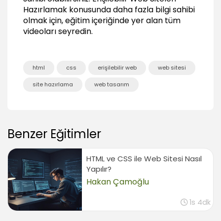
Sonuç
Hazırlamak
konusunda daha fazla bilgi sahibi
00:40
olmak için, eğitim içeriğinde yer alan tüm
videoları seyredin.
html
css
erişilebilir web
web sitesi
site hazırlama
web tasarım
Benzer Eğitimler
HTML ve CSS ile Web Sitesi Nasıl
Yapılır?
Hakan Çamoğlu
1s 4dk