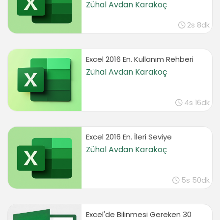
Zühal Avdan Karakoç
Tablo Düzenlemek İçin Gerekli Bilgiler 1
2s 8dk
Sütun Genişliğini Düzenlemek
04:12
Satır Yüksekliğini Düzenlemek
Excel 2016 En. Kullanım Rehberi
03:37
Zühal Avdan Karakoç
Sütun Eklemek ve Silmek
03:29
4s 16dk
Satır Eklemek ve Silmek
04:04
Hücre Eklemek ve Silmek
Excel 2016 En. İleri Seviye
04:42
Zühal Avdan Karakoç
Kopyalama ve Taşıma
Tablodaki Verileri Kopyalamak
5s 50dk
05:09
Tablodaki Verileri Taşımak
01:45
Excel'de Bilinmesi Gereken 30