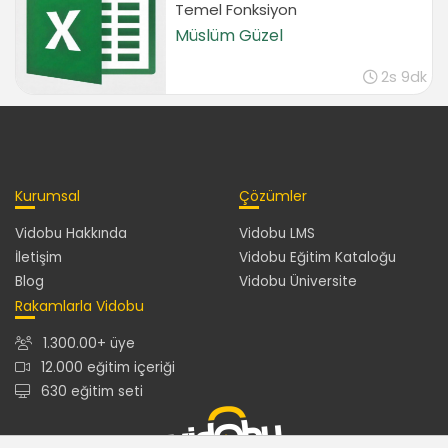
Temel Fonksiyon
Tablo Düzenlemek İçin Gerekli Bilgiler 2
Müslüm Güzel
Yazı Tipi İşlemleri
06:53
2s 9dk
Yazıyı Hücre İçinde Hizalama
02:36
Yazıyı Hücre İçinde Konumlandırma
03:07
Kurumsal
Çözümler
Yazıyı Hücre İçinde Çapraz ve Dikey Yazma
02:52
Vidobu Hakkında
Vidobu LMS
Hücre Birleştirme
İletişim
Vidobu Eğitim Kataloğu
03:14
Blog
Vidobu Üniversite
Hücre İçinde Metni Kaydırma
Rakamlarla Vidobu
02:35
1.300.00+ üye
Sayı ve Tarih Biçimlendirmek
12.000 eğitim içeriği
Bindelik Ayraç ve Ondalık Kullanımı
630 eğitim seti
03:58
Para Birimi Biçimlendirmesi ( TL-$-€ )