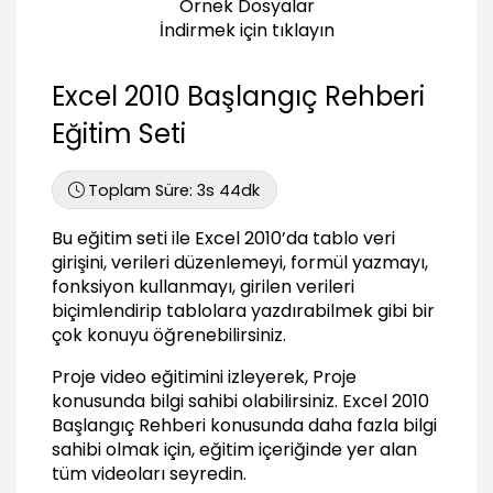
Örnek Dosyalar
İndirmek için tıklayın
Dört İşlem
05:05
Excel 2010 Başlangıç Rehberi
Formüllerde Öncelik Sırası
04:25
Eğitim Seti
Formüllerde Parantez Kullanımı
04:06
Toplam Süre:
3s 44dk
Fonksiyon Kullanımı
04:17
Bu eğitim seti ile Excel 2010’da tablo veri
girişini, verileri düzenlemeyi, formül yazmayı,
Sayfalar Arası Formül Kullanımı
05:35
fonksiyon kullanmayı, girilen verileri
biçimlendirip tablolara yazdırabilmek gibi bir
Formülleri Kopyalamak
çok konuyu öğrenebilirsiniz.
03:31
Öğrendiklerimizi Uygulayalım
Proje video eğitimini izleyerek, Proje
06:59
konusunda bilgi sahibi olabilirsiniz.
Excel 2010
Başlangıç Rehberi
konusunda daha fazla bilgi
ETopla Fonksiyonu
sahibi olmak için, eğitim içeriğinde yer alan
04:27
tüm videoları seyredin.
Eğer Fonksiyonu