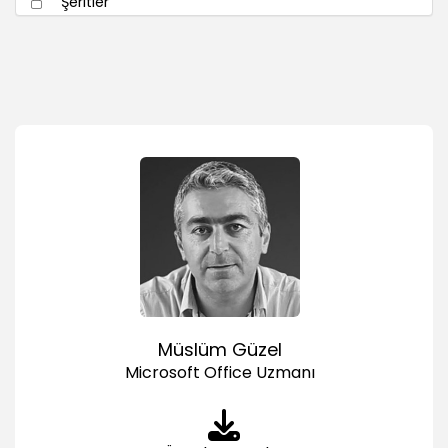
Şeritler
03:37
Hızlı Erişim Çubuğu
03:08
Dosya Menüsüne Hızlı Bakış
02:11
Hücre Referansları Satırlar ve Sütunlar
02:19
Veri Girişi
Sayı Veri Girişi
08:42
Metin Veri Girişi
05:41
Tarih Veri Girişi
Müslüm Güzel
06:01
Microsoft Office Uzmanı
Örnek Tablo Oluşturma
04:14
Formüller