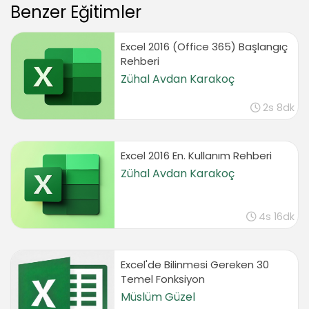
Benzer Eğitimler
01:27
Advanced filter uniq özelliği
01:01
Excel 2016 (Office 365) Başlangıç
Rehberi
Birden fazla pivot table kullanımı
Zühal Avdan Karakoç
07:07
Pivot table’ların slice ile yönetimi
2s 8dk
03:39
Pivot table verilerini nesnelere bağlamak
06:05
Excel 2016 En. Kullanım Rehberi
Pivot table’ı farklı sayfalara bağlamak
Zühal Avdan Karakoç
02:12
Consolidate komutu ile dosyaları birleştirmek
4s 16dk
02:07
Consolidate dosyasında formülle condational
formating uygulaması
Excel'de Bilinmesi Gereken 30
02:34
Temel Fonksiyon
Goal Seek ile hedef tutturma
Müslüm Güzel
06:44