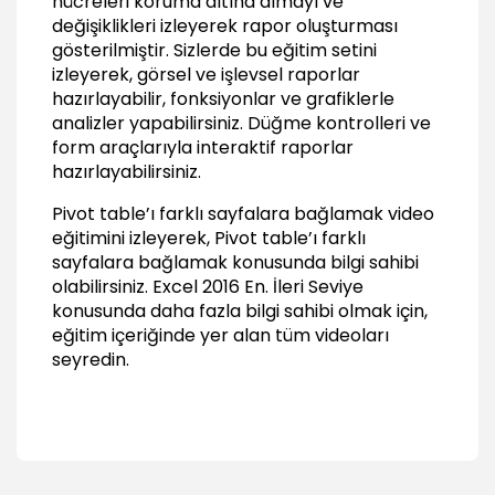
hücreleri koruma altına almayı ve
03:20
değişiklikleri izleyerek rapor oluşturması
Belgeyi şifrelemek
gösterilmiştir. Sizlerde bu eğitim setini
01:31
izleyerek, görsel ve işlevsel raporlar
hazırlayabilir, fonksiyonlar ve grafiklerle
Belgeyi takip etmek ve paylaşarak
analizler yapabilirsiniz. Düğme kontrolleri ve
çalışmak
form araçlarıyla interaktif raporlar
Ribbona trackt changes komutunu getirmek
hazırlayabilirsiniz.
01:18
Pivot table’ı farklı sayfalara bağlamak video
Belgeyi paylaşıma açmak
eğitimini izleyerek, Pivot table’ı farklı
01:18
sayfalara bağlamak konusunda bilgi sahibi
Değişiklik raporu almak
olabilirsiniz.
Excel 2016 En. İleri Seviye
02:04
konusunda daha fazla bilgi sahibi olmak için,
Değişiklikleri onaylamak
eğitim içeriğinde yer alan tüm videoları
01:54
seyredin.
Veritabanı İşlemleri
Veritabanı fonksiyonları
05:23
Advanced filter