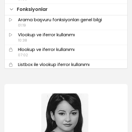
Fonksiyonlar
Arama başvuru fonksiyonları genel bilgi
01:19
Vlookup ve iferror kullanımı
10:38
Hlookup ve iferror kullanımı
07:02
Listbox ile vlookup iferror kullanımı
05:19
Index ve match fonksiyonları
06:32
Iferror, index, match
03:00
Vlookup, iferror ve match kullanımı
02:06
İç içe if fonksiyonu
07:06