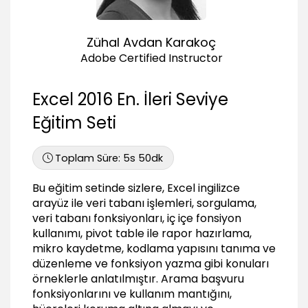
Ifs fonksiyonu
03:11
Zühal Avdan Karakoç
If, and, or kullanımı
Adobe Certified Instructor
03:35
Countif ve countifs
Excel 2016 En. İleri Seviye
04:17
Eğitim Seti
Datedif ve condational formatting symbol
kullanımı
04:41
Toplam Süre:
5s 50dk
Search, left, mid ve len fonksiyonları
03:39
Bu eğitim setinde sizlere, Excel ingilizce
arayüz ile veri tabanı işlemleri, sorgulama,
Flash fill kullanımı
01:17
veri tabanı fonksiyonları, iç içe fonsiyon
kullanımı, pivot table ile rapor hazırlama,
Hücreleri formülle birleştirmek
mikro kaydetme, kodlama yapısını tanıma ve
01:01
düzenleme ve fonksiyon yazma gibi konuları
Formülleri korumak
örneklerle anlatılmıştır. Arama başvuru
fonksiyonlarını ve kullanım mantığını,
Hücre kilit ve gizlilik ayarları ile sayfa korumak