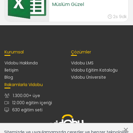
Müslüm Güzel
2s 9dk
Kurumsal
Çözümler
Vidobu Hakkında
Vidobu LMS
İletişim
Vidobu Eğitim Kataloğu
Blog
Vidobu Üniversite
Rakamlarla Vidobu
1.300.00+ üye
12.000 eğitim içeriği
630 eğitim seti
×
Sitemizde ve uygulamamızda çerezler ve benzer teknolojiler