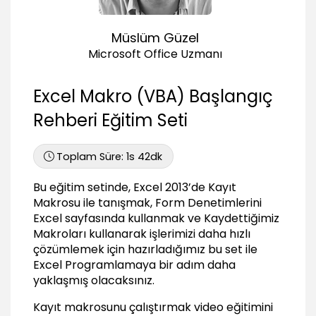
04:16
Kayıt makrosunu incelemek
Müslüm Güzel
02:30
Microsoft Office Uzmanı
Kayıt makrosunu düzenlemek
04:12
Excel Makro (VBA) Başlangıç
Kayıt makrosunu silmek
02:43
Rehberi Eğitim Seti
Göreceli makro kaydetmek
04:26
Toplam Süre:
1s 42dk
Makro güvenliği
03:23
Bu eğitim setinde, Excel 2013’de Kayıt
Makrosu ile tanışmak, Form Denetimlerini
Excel’de Denetim Araçları ile Tanışmak
Excel sayfasında kullanmak ve Kaydettiğimiz
Geliştirici sekmesini (menüsünü) görüntülemek
Makroları kullanarak işlerimizi daha hızlı
01:44
çözümlemek için hazırladığımız bu set ile
Excel Programlamaya bir adım daha
Form denetimleri ile tanışmak
yaklaşmış olacaksınız.
01:51
Form denetimi – düğme (button)
Kayıt makrosunu çalıştırmak video eğitimini
03:14