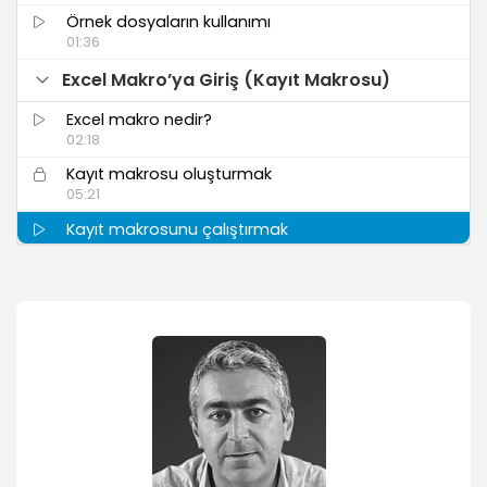
Örnek dosyaların kullanımı
01:36
Excel Makro’ya Giriş (Kayıt Makrosu)
Excel makro nedir?
02:18
Kayıt makrosu oluşturmak
05:21
Kayıt makrosunu çalıştırmak
01:21
Makrolu dosyayı kaydetmek
02:19
Makrolu excel dosyasını açmak
02:44
Makrolar için kısayol düğmesi eklemek
02:28
Excel sayfasına makro için düğme (buton)
eklemek