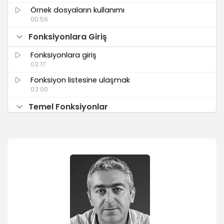
Örnek dosyaların kullanımı
00:56
Fonksiyonlara Giriş
Fonksiyonlara giriş
03:17
Fonksiyon listesine ulaşmak
03:00
Temel Fonksiyonlar
Toplam fonksiyonu
05:23
Ortalama fonksiyonu
05:18
En büyük değer (Mak) fonksiyonu
02:42
En küçük değer (Min) fonksiyonu
02:57