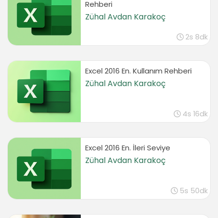
02:37
Rehberi
VSeçOrtalama fonksiyonu
Zühal Avdan Karakoç
02:21
2s 8dk
VSeçSay fonksiyonu
04:43
Arama Fonksiyonları
Excel 2016 En. Kullanım Rehberi
Zühal Avdan Karakoç
Düşeyara fonksiyonu
07:28
Yatayara fonksiyonu
4s 16dk
03:20
Eleman fonksiyonu
01:58
Excel 2016 En. İleri Seviye
Tarih Fonksiyonları
Zühal Avdan Karakoç
Bugün fonksiyonu
03:23
5s 50dk
Haftanın günü fonksiyonu
05:39