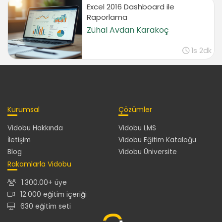
Excel 2016 Dashboard ile
Ay fonksiyonu
Raporlama
03:50
Zühal Avdan Karakoç
Diğer Fonksiyonlar
1s 2dk
Sayı üret fonksiyonu
02:04
Yuvarla fonksiyonu
03:16
Sonuç
Kurumsal
Çözümler
Sonuç
Vidobu Hakkında
Vidobu LMS
01:28
İletişim
Vidobu Eğitim Kataloğu
Blog
Vidobu Üniversite
Rakamlarla Vidobu
1.300.00+ üye
12.000 eğitim içeriği
630 eğitim seti