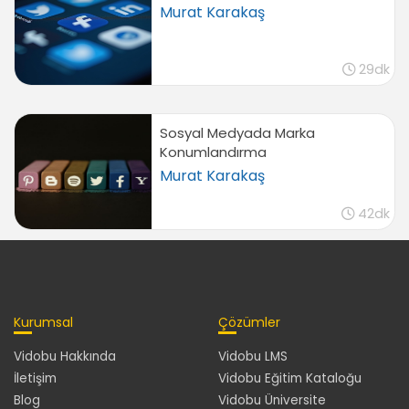
Murat Karakaş
29dk
Sosyal Medyada Marka
Konumlandırma
Murat Karakaş
42dk
Kurumsal
Çözümler
Vidobu Hakkında
Vidobu LMS
İletişim
Vidobu Eğitim Kataloğu
Blog
Vidobu Üniversite