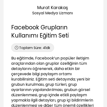
02:53
Murat Karakaş
Grup içi bildirimler
02:20
Sosyal Medya Uzmanı
Grup yöneticilerinin tanımlanması
03:13
Facebook Grupların
Grup yorumlarının yönetilmesi
Kullanımı Eğitim Seti
03:45
Grup içerisinde etkinlik oluşturmak
Toplam Süre:
41dk
08:06
Bu eğitimde, Facebook’un popüler iletişim
araçlarından olan gruplar özelliğinin tüm
detaylarını öğrenerek, daha etkin bir
çerçevede bilgi paylaşım ortamı
kurabilirsiniz. Eğitim seti detayında; yeni bir
grubun kurulması, grup türleri, grup
ayarlarının yapılandırılması, grubun görsel
düzenlenmesi, grup içinde etkili paylaşım
yapmakla ilgili detayları, grup içi bildirimlerin
düzenlenmesi ve diğer tüm önemli özellikleri