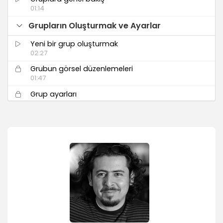
01:14
Grupların Oluşturmak ve Ayarlar
Yeni bir grup oluşturmak
02:27
Grubun görsel düzenlemeleri
01:47
Grup ayarları
05:35
Gruplar İçinde İletişim
Kişileri eklemek ve çıkartmak
01:52
Grup içinde paylaşım yapmak
03:16
Grup içinde dosya paylaşımı
03:40
Grup içinde anket oluşturmak