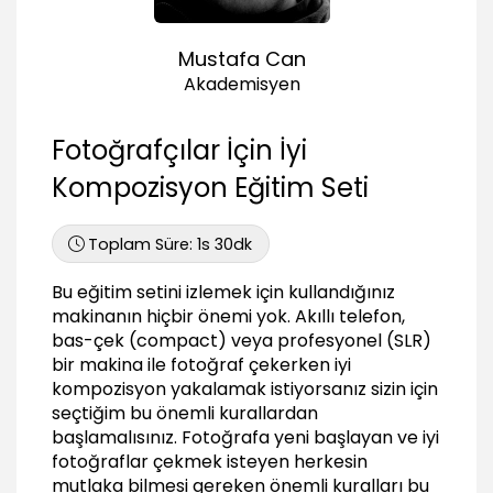
01:02
İyi Kullanılmış Altın Üçgen Örnekleri
Mustafa Can
02:11
Akademisyen
Fibonaçi
04:04
Fotoğrafçılar İçin İyi
Sadelik
Kompozisyon Eğitim Seti
Konuyu Sadeleştirme (Anlatımı Güçlendirmek)
08:17
Toplam Süre:
1s 30dk
Sadelik Kuralı Örnekleri
03:49
Bu eğitim setini izlemek için kullandığınız
Bakış Açısı
makinanın hiçbir önemi yok. Akıllı telefon,
bas-çek (compact) veya profesyonel (SLR)
Alttan Bakış (Enerji)
bir makina ile fotoğraf çekerken iyi
04:03
kompozisyon yakalamak istiyorsanız sizin için
Yukarıdan Bakış (Küçültme)
seçtiğim bu önemli kurallardan
04:43
başlamalısınız. Fotoğrafa yeni başlayan ve iyi
fotoğraflar çekmek isteyen herkesin
Denge
mutlaka bilmesi gereken önemli kuralları bu