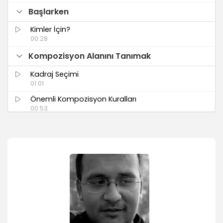
Başlarken
Kimler İçin?
00:28
Kompozisyon Alanını Tanımak
Kadraj Seçimi
01:01
Önemli Kompozisyon Kuralları
00:53
Altın Oran
1/3 Kuralı
01:21
Altın Oran Kuralından Önce/Sonra
03:06
İyi Kullanılmış Altın Oran Örnekleri
02:00
Altın Üçgenler