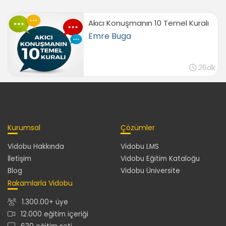
02:43
Genel Değerlendirme ve ipuçları
Akıcı Konuşmanın 10 Temel Kuralı
Emre Buga
Kompozisyon Kurallarını Birarada Kullanmak
01:25
Kuralları Yıkmak
26dk
03:42
Öneriler
05:19
Son Söz
Kurumsal
Çözümler
Son Söz
01:40
Vidobu Hakkında
Vidobu LMS
İletişim
Vidobu Eğitim Kataloğu
Blog
Vidobu Üniversite
Rakamlarla Vidobu
1.300.00+ üye
12.000 eğitim içeriği