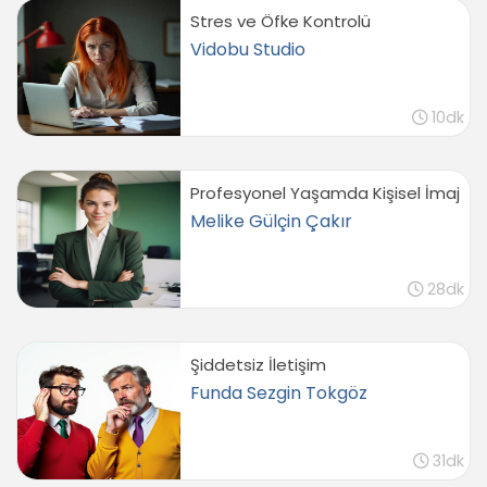
Desen
Stres ve Öfke Kontrolü
04:38
Vidobu Studio
Zıtlık (Kontrast)
Genel Olarak Zıtlık
10dk
02:02
Renk-Boyut-Farklı Örnekler
02:59
Profesyonel Yaşamda Kişisel İmaj
Melike Gülçin Çakır
Çerçeveleme
Çerçeveleme Örnekleri
28dk
02:27
Ters Işıkta Çerçeveleme
02:08
Şiddetsiz İletişim
Objeler Üzerinden Çerçeveleme
Funda Sezgin Tokgöz
01:05
Bindirme Yapmamak
31dk
Konuyu Belirginleştirmek