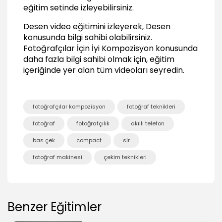
eğitim setinde izleyebilirsiniz.
Simetrik
01:44
Desen video eğitimini izleyerek, Desen
Asimetrik
konusunda bilgi sahibi olabilirsiniz.
02:17
Fotoğrafçılar İçin İyi Kompozisyon
konusunda
Geometrik
daha fazla bilgi sahibi olmak için, eğitim
01:08
içeriğinde yer alan tüm videoları seyredin.
Dengesiz Fotoğraflar
02:13
fotoğrafçılar kompozisyon
fotoğraf teknikleri
Çizgiler
fotoğraf
fotoğrafçılık
akıllı telefon
Çizgileri Kullanmak, Diagonal Çizgiler ve S
Çizgiler
bas çek
compact
slr
10:05
fotoğraf makinesi
çekim teknikleri
Ritim, Doku, Desen
Ritm
01:25
Benzer Eğitimler
Doku
03:13