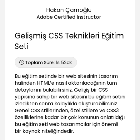
01:01
Hakan Çamoğlu
Tasarımı parçalara ayırmak
Adobe Certified Instructor
04:26
Gerekli görselleri sayfaya çağırmak
Gelişmiş CSS Teknikleri Eğitim
01:41
Seti
Genel Stiller ile Yapıyı Şekillendirmek
Harici CSS dosyası oluşturmak ve sayfaya
Toplam Süre:
1s 52dk
çağırmak
02:38
Bu eğitim setinde bir web sitesinin tasarım
Header alanının genel yapısını ve tasarımını
halinden HTML’e nasıl aktarılacağının tüm
oluşturmak
detaylarını bulabilirsiniz. Gelişiş bir CSS
04:26
yapısına sahip bir web sitesini bu eğitim setini
Site genel yapısını ve tasarımını oluşturmak
izledikten sonra kolaylıkla oluşturabilirsiniz.
03:08
Genel CSS stillerinden, özel stillere ve CSS3
özelliklerine kadar bir çok konunun anlatıldığı
Arama formunu CSS ile şekillendirmek
07:34
bu eğitim seti web tasarımcılar için önemli
bir kaynak niteliğindedir.
CSS dosyası içerisinde yorum satırları
kullanmak