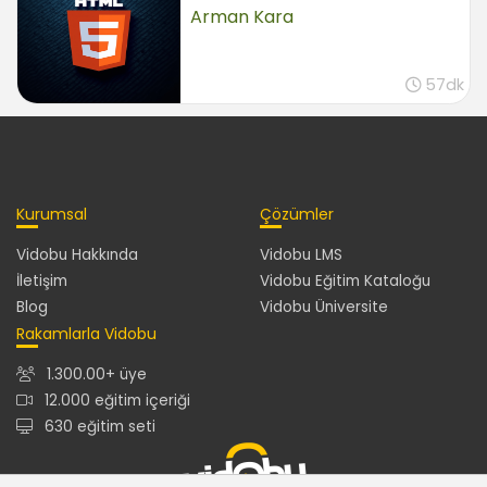
Liste genel özellikleri ve işaretçi değiştirme
Arman Kara
04:54
Listenin ilk öğesine farklı bir stil vermek
01:40
57dk
Alt menünün özelliklerini oluşturmak
05:07
CSS3 Özellikleri ile Görselliği Arttırmak
Kurumsal
Çözümler
CSS3 kullanırken dikkate alınması gerekenler
01:15
Vidobu Hakkında
Vidobu LMS
Tasarımda yuvarlak köşeler oluşturmak
İletişim
Vidobu Eğitim Kataloğu
02:27
Blog
Vidobu Üniversite
Gölge efekti kullanmak
Rakamlarla Vidobu
01:51
1.300.00+ üye
Listelerde her bir satırı farklı stilde göstermek
01:32
12.000 eğitim içeriği
630 eğitim seti
Alt Sayfaların Oluşturulması
Alt Sayfaları oluştururken dikkat edilmesi