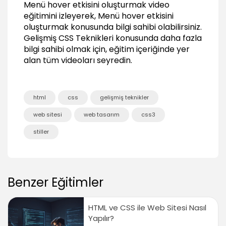
Menü hover etkisini oluşturmak video
01:21
eğitimini izleyerek, Menü hover etkisini
Font stil ve boyutlarını ayarlamak
oluşturmak konusunda bilgi sahibi olabilirsiniz.
03:06
Gelişmiş CSS Teknikleri
konusunda daha fazla
bilgi sahibi olmak için, eğitim içeriğinde yer
Linklerin genel görünümünü ayarlamak
01:33
alan tüm videoları seyredin.
CSS ile Menü Tasarımı
Menünün genel tasarımını şekillendirmek
html
css
gelişmiş teknikler
04:42
web sitesi
web tasarım
css3
Menüyü konumlandırmak
02:19
stiller
Menü hover etkisini oluşturmak
01:00
Aktif sayfa stilini kullanmak
Benzer Eğitimler
01:36
Özel Stiller ile İçeriği Şekillendirmek
HTML ve CSS ile Web Sitesi Nasıl
Özel stilleri anlamak
Yapılır?
01:34