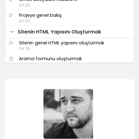
00:28
Projeye genel bakış
00:59
Sitenin HTML Yapısını Oluşturmak
Sitenin genel HTML yapısını oluşturmak
04:25
Arama formunu oluşturmak
01:24
Header ve navigasyonu oluşturmak
02:25
Görsel slider alanını oluşturmak
00:43
İçerik alanını oluşturmak
03:21
Alt menü alanını oluşturmak
03:07
Site alt bilgisini oluşturmak