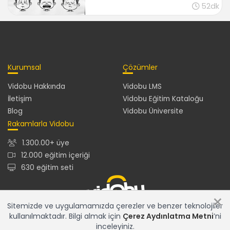
52dk
Kurumsal
Çözümler
Vidobu Hakkında
Vidobu LMS
İletişim
Vidobu Eğitim Kataloğu
Blog
Vidobu Üniversite
Rakamlarla Vidobu
1.300.00+ üye
12.000 eğitim içeriği
630 eğitim seti
×
Sitemizde ve uygulamamızda çerezler ve benzer teknolojiler
kullanılmaktadır. Bilgi almak için
Çerez Aydınlatma Metni
’ni
12.000+ eğitim içeriğiyle en güncel ve en zengin eğitim
inceleyiniz.