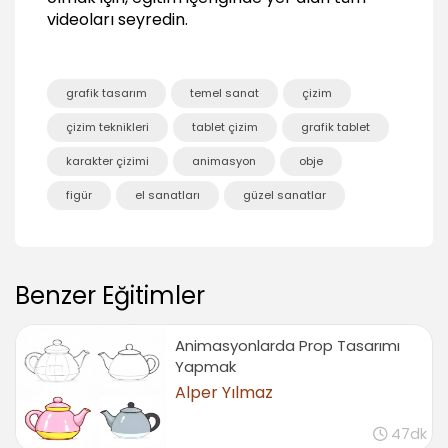
videoları seyredin.
grafik tasarım
temel sanat
çizim
çizim teknikleri
tablet çizim
grafik tablet
karakter çizimi
animasyon
obje
figür
el sanatları
güzel sanatlar
Benzer Eğitimler
Animasyonlarda Prop Tasarımı
Yapmak
Alper Yılmaz
47dk