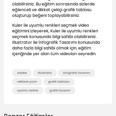
01:05
olabilirsiniz. Bu eğitim sonrasında sizlerde
eğlenceli ve dikkat çekiçi grafik tablosu
Export seçenekleri
01:01
oluşturup beğeni toplayabilirsiniz.
Sonuç
Kuler ile uyumlu renkleri seçmek video
eğitimini izleyerek, Kuler ile uyumlu renkleri
Sonuç
seçmek konusunda bilgi sahibi olabilirsiniz.
00:26
Illustrator ile İnfografik Tasarımı
konusunda
daha fazla bilgi sahibi olmak için, eğitim
içeriğinde yer alan tüm videoları seyredin.
adobe
illustrator
infografik tasarımı
vektörel çizim
grafik tabloları
uyumlu renkler
grafik tasarım