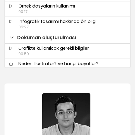
Örnek dosyaların kullanımı
00:17
İnfografik tasarımı hakkında ön bilgi
05:27
Doküman oluşturulması
Grafikte kullanılcak gerekli bilgiler
00:59
Neden Illustrator? ve hangi boyutlar?
00:58
Doküman oluşturmak
05:50
Kuler ile uyumlu renkleri seçmek
03:02
Color guide ile renk uyumunu bulmak
01:31
Ayraç kullanmak
16:33