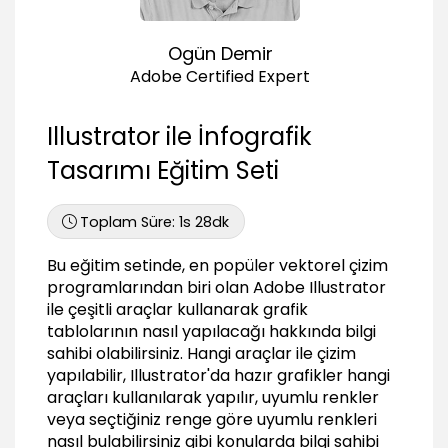
Font kullanımı
10:00
Ogün Demir
Tasarım Aşaması
Adobe Certified Expert
Bar graph tool
14:11
Illustrator ile İnfografik
Column graph tool
Tasarımı Eğitim Seti
06:51
Pie graph tool
Toplam Süre:
1s 28dk
03:38
Özel tasarımlar
Bu eğitim setinde, en popüler vektorel çizim
07:11
programlarından biri olan Adobe Illustrator
ile çeşitli araçlar kullanarak grafik
Sayfa Düzeni
tablolarının nasıl yapılacağı hakkında bilgi
Grafikleri düzenleme
sahibi olabilirsiniz. Hangi araçlar ile çizim
07:30
yapılabilir, Illustrator'da hazır grafikler hangi
araçları kullanılarak yapılır, uyumlu renkler
Kaydetme Seçenekleri
veya seçtiğiniz renge göre uyumlu renkleri
Kaydetme seçenekleri
nasıl bulabilirsiniz gibi konularda bilgi sahibi