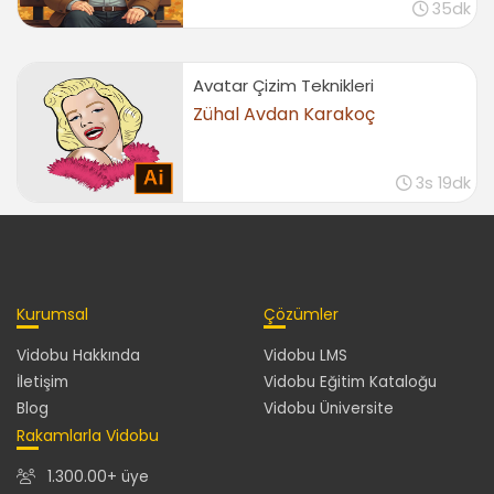
35dk
Avatar Çizim Teknikleri
Zühal Avdan Karakoç
3s 19dk
Kurumsal
Çözümler
Vidobu Hakkında
Vidobu LMS
İletişim
Vidobu Eğitim Kataloğu
Blog
Vidobu Üniversite
Rakamlarla Vidobu
1.300.00+ üye