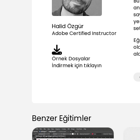
Bu
an
sa
ye
Halid Özgür
se
Adobe Certified Instructor
Eğ
ola
al
Örnek Dosyalar
İndirmek için tıklayın
Benzer Eğitimler