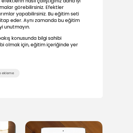
ektlerin nasıl çalıştığınız daha iyi
malar görebilirsiniz. Efektler
Delik Efekti Oluşturmak
02:30
ımlar yapabilirsiniz. Bu eğitim seti
hitap eder. Aynı zamanda bu eğitim
Basic Feather Efekt Ayarları - Fotoğraf
yi unutmayın.
02:51
Basic Feather Efekt Ayarları - Yazılar
bakış konusunda bilgi sahibi
01:41
i olmak için, eğitim içeriğinde yer
Directional Feather Efekt Ayarları
05:11
Basic ve Directional Feather Birarada
01:32
o ekleme
Inner Shadow Efekt Ayarları
02:22
Ara Değerlendirme
00:16