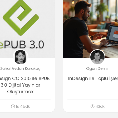
Zühal Avdan Karakoç
Ogün Demir
esign CC 2015 ile ePUB
InDesign ile Toplu İşl
3.0 Dijital Yayınlar
Oluşturmak
1s 45dk
43dk