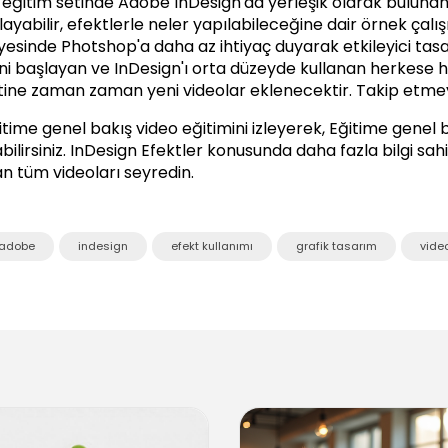
 eğitim setinde Adobe InDesign'da yerleşik olarak bulunan ef
layabilir, efektlerle neler yapılabileceğine dair örnek çalış
yesinde Photshop'a daha az ihtiyaç duyarak etkileyici tasar
ni başlayan ve InDesign'ı orta düzeyde kullanan herkese 
tine zaman zaman yeni videolar eklenecektir. Takip etme
itime genel bakış video eğitimini izleyerek, Eğitime genel 
bilirsiniz.
InDesign Efektler
konusunda daha fazla bilgi sahib
an tüm videoları seyredin.
adobe
indesign
efekt kullanımı
grafik tasarım
vide