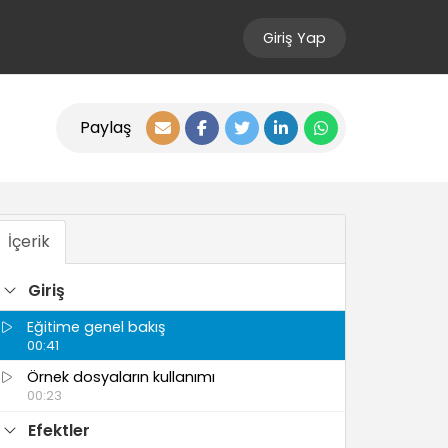
Giriş Yap
Paylaş
İçerik
Giriş
Eğitime genel bakış
00:41
Örnek dosyaların kullanımı
00:23
Efektler