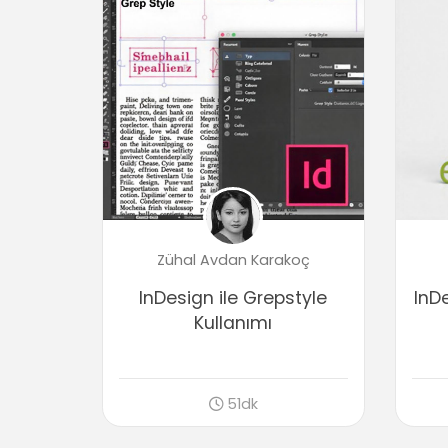
Zühal Avdan Karakoç
InDesign ile Grepstyle
InD
Kullanımı
51dk