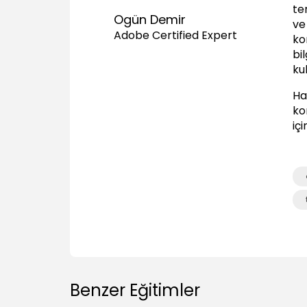
te
Ogün Demir
ve
Adobe Certified Expert
ko
bi
kul
Ha
kon
iç
Benzer Eğitimler