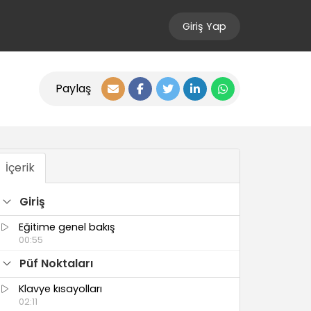
Giriş Yap
Paylaş
İçerik
Giriş
Eğitime genel bakış
00:55
Püf Noktaları
Klavye kısayolları
02:11