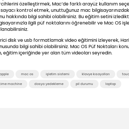
rcihlerini özelleştirmek, Mac’de farklı arayüz kullanım seç
 sayacı kontrol etmek, unuttuğunuz mac bilgisayarınızdaki gi
nu hakkında bilgi sahibi olabilirsiniz. Bu eğitim setini izled
lgisayarınızla ilgili püf noktalarını öğrenebilir ve Mac OS iş
lanabilirsiniz.
rici disk ve usb formatlamak video eğitimini izleyerek, Ha
usunda bilgi sahibi olabilirsiniz.
Mac OS Püf Noktaları
konus
in, eğitim içeriğinde yer alan tüm videoları seyredin.
apple
mac os
işletim sistemi
klavye kısayolları
tou
time machine
dosya yedekleme
pil durumu
laptop