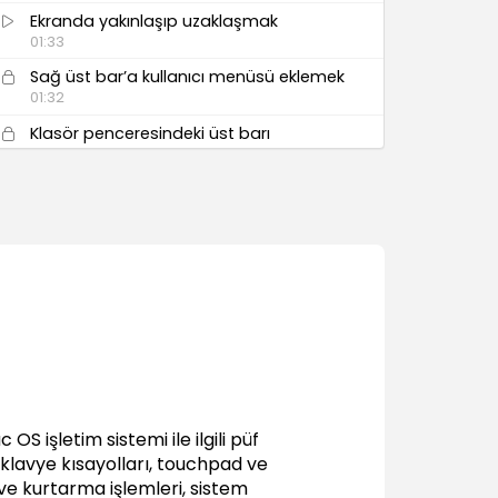
Ekranda yakınlaşıp uzaklaşmak
01:33
Sağ üst bar’a kullanıcı menüsü eklemek
01:32
Klasör penceresindeki üst barı
özelleştirmek
00:58
Trackpad ve magic mouse özelliklerinin
kullanımı
03:32
Uygulamalarda çıkmaya zorlamak
00:56
Sekme kullanımı
01:41
Hassas Ses kontrolu
01:41
OS işletim sistemi ile ilgili püf
İfadeler kullanımı
n klavye kısayolları, touchpad ve
01:30
e kurtarma işlemleri, sistem