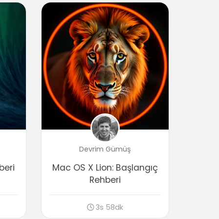
Mac Şifremi Unuttum, Nasıl Sıfırlarım?
04:05
Mac bilgisayarınız kaç yaşında?
00:29
Mac bigisayarınızın garatinisini kontrol
etmek
00:42
Pil durumu ve kaç kere şarj edildiğinin
sayısı öğrenmek
00:54
Etkin ekran köşe kullanımları
01:09
Devrim Gümüş
beri
Mac OS X Lion: Başlangıç
Rehberi
3s 58dk