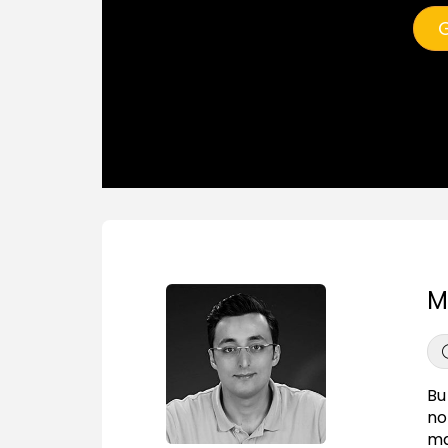
G
M
Bu
no
ma