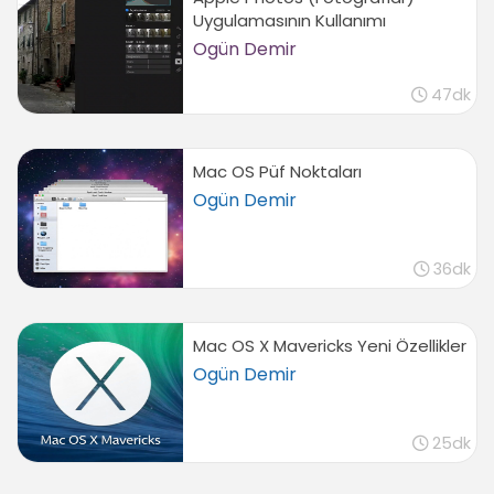
(TextEdit)
Uygulamasının Kullanımı
Ogün Demir
Yazı düzenleme
02:43
47dk
Fotoğrafları önizleme (Preview)
04:34
PDF dosyalarını önizleme (Preview)
Mac OS Püf Noktaları
03:50
Ogün Demir
Safari
Safari giriş, Top sites
36dk
04:29
Geçmiş menüsü, yer imleri ile çalışma (History,
Bookmarks)
Mac OS X Mavericks Yeni Özellikler
07:39
Ogün Demir
RSS okuma ve ekleme (RSS Feed)
02:44
25dk
Safari ile web sayfaları kaydetme, web klipleri
kullanma