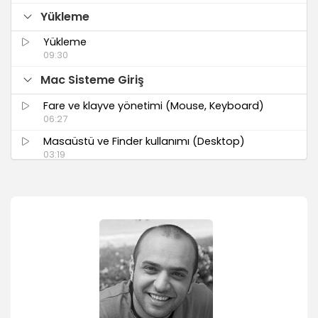
Yükleme
Yükleme
09:30
Mac Sisteme Giriş
Fare ve klayve yönetimi (Mouse, Keyboard)
06:27
Masaüstü ve Finder kullanımı (Desktop)
03:19
Apple menüsü özellikleri
03:39
Yönetim
Finder Menüsü ve Window kullanımı
12:57
Side bar yönetimi, doküman bilgilerinin
kullanımı, sağ klik menüsü
09:41