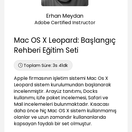
Yardım menüsü kullanımı (Help Menu)
03:22
Erhan Meydan
Dosya taşıma, kopyalama ve kısayol
Adobe Certified Instructor
oluşturma (Make Alias)
02:17
Mac OS X Leopard: Başlangıç
Arama Yönetimi
Rehberi Eğitim Seti
Spotlight kullanımı
05:33
Toplam Süre:
3s 41dk
Spotlight tercihleri, akıllı klasör kullanımı
07:09
Apple firmasının işletim sistemi Mac Os X
Dock Kullanımı
Leopard sistem kurulumundan başlanarak
incelenmiştir. Arayüz tanıtımı, Docks
Dock tanıtımı
kullanımı, iLife paket incelemesi, Safari ve
02:13
Mail incelemeleri bulunmaktadır. Kısacası
Yığınlar oluşturma (Stacks)
daha önce hiç Mac OS X sistem kullanmamış
03:17
olanlar ve uzun zamandır kullananlarıda
Dock yapılandırma, çöp kutusu ve çıkarma
kapsayan faydalı bir set olmuştur.
özellikleri (Trash, Eject)