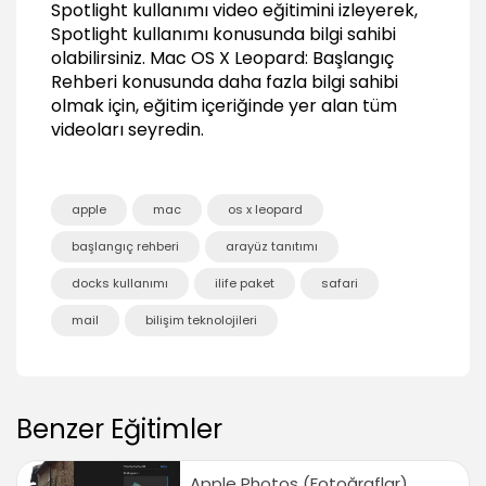
06:18
Spotlight kullanımı video eğitimini izleyerek,
Spotlight kullanımı konusunda bilgi sahibi
Tercihler (Preferences)
olabilirsiniz.
Mac OS X Leopard: Başlangıç
Rehberi
konusunda daha fazla bilgi sahibi
Kişisel tercihleri ayarlama (Personal
Preferences)
olmak için, eğitim içeriğinde yer alan tüm
12:37
videoları seyredin.
Donanım tercihlerini ayarlama
11:11
apple
mac
os x leopard
İnternet tercihlerini ayarlama (Internet
Preferences)
başlangıç rehberi
arayüz tanıtımı
03:20
docks kullanımı
ilife paket
safari
Sistem tercihlerini ayarlama (System
Preferences)
mail
bilişim teknolojileri
15:48
Time machine kullanımı
04:31
Disk özellikleri (Disk Utility)
Benzer Eğitimler
01:32
Yazı düzenleme programı ve Preview
Apple Photos (Fotoğraflar)