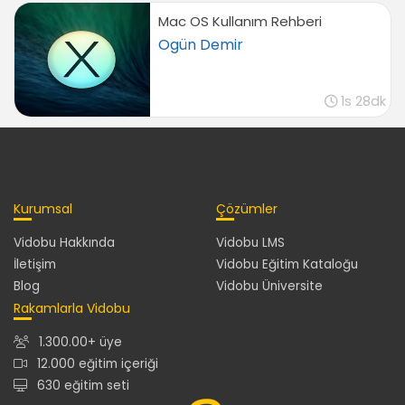
04:21
Mac OS Kullanım Rehberi
Safari tercihlerini ayarlama
Ogün Demir
02:21
Dashboard ve Widget
1s 28dk
Çoklu çalışma alanı kullanımı (Spaces)
04:44
Dashboard ve widget'larla çalışma
06:35
Adress Book
Kurumsal
Çözümler
Adress Book tanımı ve genel kullanımı
Vidobu Hakkında
Vidobu LMS
05:54
İletişim
Vidobu Eğitim Kataloğu
Adres book üzerinde gruplar ve akıllı gruplar
Blog
Vidobu Üniversite
oluşturma (Smart Groups)
Rakamlarla Vidobu
02:19
1.300.00+ üye
iCal
12.000 eğitim içeriği
iCal tanımı ve kullanımı (Calendar)
630 eğitim seti
07:45