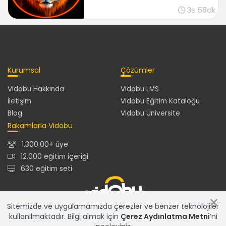
3s 58dk
Kurumsal
Çözümler
Vidobu Hakkında
Vidobu LMS
İletişim
Vidobu Eğitim Kataloğu
Blog
Vidobu Üniversite
Rakamlarla Vidobu
1.300.00+ üye
12.000 eğitim içeriği
630 eğitim seti
×
Sitemizde ve uygulamamızda çerezler ve benzer teknolojiler
kullanılmaktadır. Bilgi almak için
Çerez Aydınlatma Metni
’ni
12.000+ eğitim içeriğiyle en güncel ve en zengin eğitim