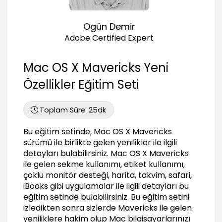
iBooks uygulaması ile kitap okumak
03:23
Ogün Demir
Takvim uygulamasını incelemek
Adobe Certified Expert
02:03
Safari sidebar bölümünü incelemek
Mac OS X Mavericks Yeni
02:52
Özellikler Eğitim Seti
Sonuç
Sonuç
Toplam Süre:
25dk
00:22
Bu eğitim setinde, Mac OS X Mavericks
sürümü ile birlikte gelen yenilikler ile ilgili
detayları bulabilirsiniz. Mac OS X Mavericks
ile gelen sekme kullanımı, etiket kullanımı,
çoklu monitör desteği, harita, takvim, safari,
iBooks gibi uygulamalar ile ilgili detayları bu
eğitim setinde bulabilirsiniz. Bu eğitim setini
izledikten sonra sizlerde Mavericks ile gelen
yeniliklere hakim olup Mac bilgisayarlarınızı