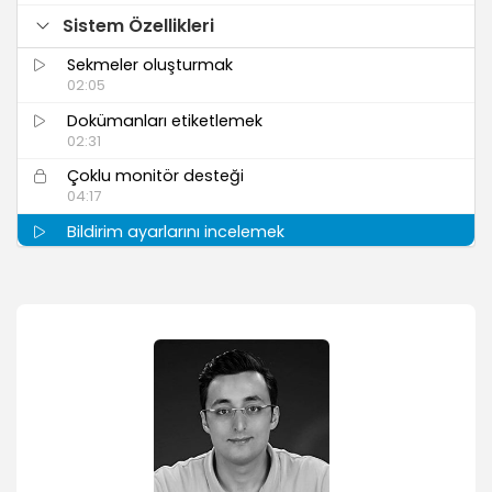
Sistem Özellikleri
Sekmeler oluşturmak
02:05
Dokümanları etiketlemek
02:31
Çoklu monitör desteği
04:17
Bildirim ayarlarını incelemek
01:45
Sistem güç tüketim bilgileri
01:00
Konuşmaları metine dökmek
01:27
İlaveler ve Geliştirmeler
Maps uygulaması ile konumu hakkında bilgi
almak
01:29