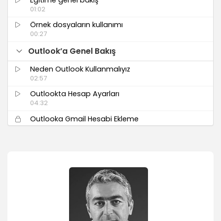
01:02
Örnek dosyaların kullanımı
00:27
Outlook’a Genel Bakış
Neden Outlook Kullanmalıyız
02:57
Outlookta Hesap Ayarları
04:32
Outlooka Gmail Hesabi Ekleme
04:54
Outlooka Hotmail Hesabi Ekleme
03:08
Birden Fazla Hesapları Yönetmek
01:40
Outlook’ta Çalışma Alanı
Program arayüzünü tanımak