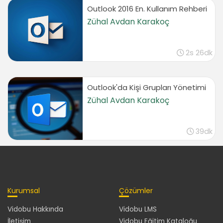
Outlook 2016 En. Kullanım Rehberi
Eposta İşlemleri 2
Zühal Avdan Karakoç
Kişiler Listesini Kullanarak EPosta Göndermek
02:12
2s 26dk
Gruplara Eposta Göndermek
01:31
EPostaya İmza Eklemek
Outlook'da Kişi Grupları Yönetimi
03:11
Zühal Avdan Karakoç
Okuma Bölmesi işlemleri
01:44
39dk
EPostaları Gruplandırmak
01:15
Klasör Eklemek ve Epostaları Klasörlere Taşımak
02:40
Okunmayan Postalar Arama Klasörü
Kurumsal
Çözümler
Oluşturmak
02:24
Vidobu Hakkında
Vidobu LMS
Eposta Seçenekleri
İletişim
Vidobu Eğitim Kataloğu