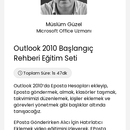
02:20
Yeni Düğmesini Tanıyalım
01:18
Müslüm Güzel
Eposta İşlemleri
Microsoft Office Uzmanı
Yeni E Posta Göndermek
01:35
Outlook 2010 Başlangıç
E Posta Alıcı İşlemleri
03:03
Rehberi Eğitim Seti
E Postaya Yanıt Yazmak
02:11
Toplam Süre:
1s 47dk
Gelen Epostayı Bir başka Kişiye Göndermek
01:36
Outlook 2010’da Eposta Hesapları ekleyip,
Eposta göndermek, almak, klasörler taşımak,
Gelen Epostayı Tümüne Yanıtla ile Göndermek
takvimimizi düzenlemek, kişiler eklemek ve
01:39
görevleri yönetmek gibi başlıklar altında
Epostaya Dosya Eklemek
tanışacağız.
02:01
EPosta Gönderirken Alıcı İçin Hatırlatıcı
Epostaya Ekli Dosyaları Açmak Kaydetmek
Eklemek video eğitimini izleyerek, EPosta
01:53