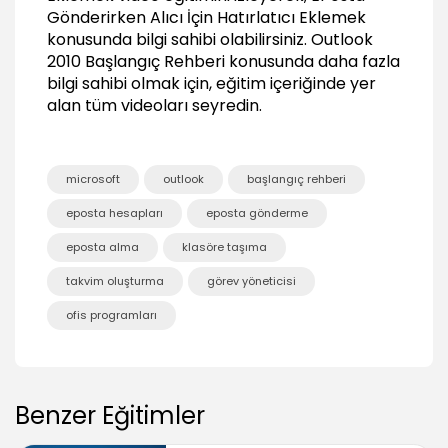
Gönderirken Alıcı İçin Hatırlatıcı Eklemek
Diğer Eposta İşlemleri
konusunda bilgi sahibi olabilirsiniz.
Outlook
01:46
2010 Başlangıç Rehberi
konusunda daha fazla
Kişiler (Adres Defteri)
bilgi sahibi olmak için, eğitim içeriğinde yer
alan tüm videoları seyredin.
Adres Defteri Hakkında
02:32
Yeni Kişi Eklemek
microsoft
outlook
başlangıç rehberi
03:21
eposta hesapları
eposta gönderme
Eposta Üzerinden Yeni Kişi Eklemek
01:15
eposta alma
klasöre taşıma
Kişi Kartlarına Resim Eklemek
takvim oluşturma
görev yöneticisi
01:47
ofis programları
Kişi Aramak ve Güncellemek
01:37
Kişilerden Grup Oluşturmak
03:07
Benzer Eğitimler
Kişiler Ekranında Görünümler
01:13