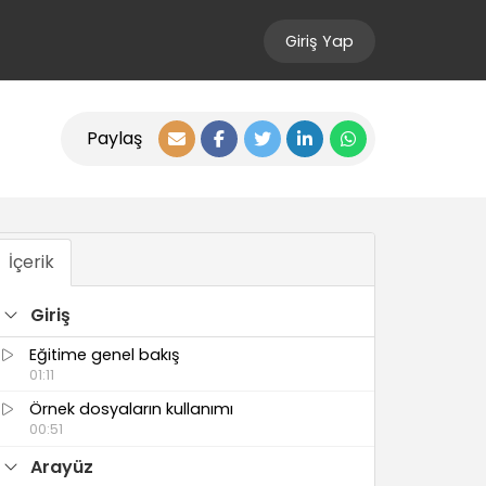
Giriş Yap
Paylaş
İçerik
Giriş
Eğitime genel bakış
01:11
Örnek dosyaların kullanımı
00:51
Arayüz