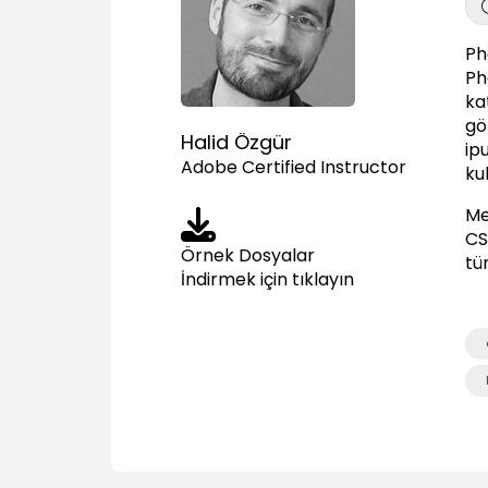
Ph
Ph
ka
gö
Halid Özgür
ip
Adobe Certified Instructor
ku
Me
CS
Örnek Dosyalar
tü
İndirmek için tıklayın