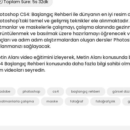
Toplam Süre:
5s 32dk
otoshop CS4: Başlangıç Rehberi ile dünyanın en iyi resi
otoshop'taki temel ve gelişmiş teknikler ele alınmaktadır. D
tmanlar ve maskelerle çalışmayı, çalışma alanında gezinm
rüntülenmek ve basılmak üzere hazırlamayı öğrenecek ve e
uçları ve adım adım alıştırmalardan oluşan dersler Photos
llanmanızı sağlayacak.
tin Alanı video eğitimini izleyerek, Metin Alanı konusunda bil
4 Başlangıç Rehberi
konusunda daha fazla bilgi sahibi olma
m videoları seyredin.
adobe
photoshop
cs4
başlangıç rehberi
görsel dü
katmanlarla çalışma
maske
fotoğraf
fotoğrafçılık
g