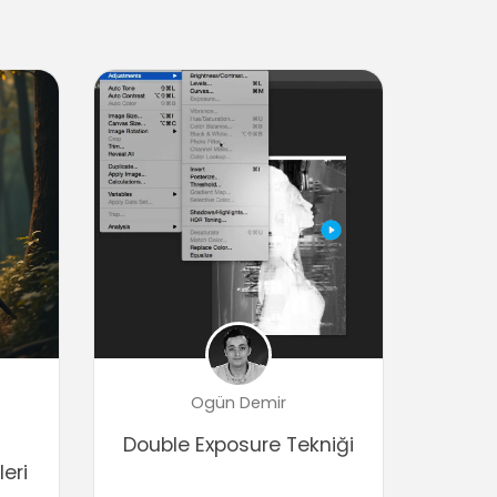
Fotoğrafı Belirli Açıda Döndürme
(Image Rotation - Arbitrary)
03:43
Renk Seçme ve Oluşturma
06:44
Dosya Kaydetme ve Formatlar
08:20
Seçimler (Selection)
Temel Seçim Araçları 1 (Elliptical
Marquee)
08:48
Temel Seçim Araları 2 (Rectangular
Marquee)
06:48
Serbest Seçim Araçları (Polygonal
Ogün Demir
Lasso)
Double Exposure Tekniği
01:45
eri
Magnetic Lasso