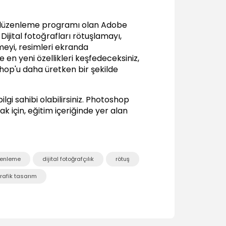
Bridge'den Dosya Açmak
00:59
m düzenleme programı olan Adobe
Temeller
ijital fotoğrafları rötuşlamayı,
eyi, resimleri ekranda
Temel Ayarlar
n yeni özellikleri keşfedeceksiniz,
04:47
hop'u daha üretken bir şekilde
Zoom ve Pan İşlemleri 1
04:33
gi sahibi olabilirsiniz.
Photoshop
Zoom ve Pan İşlemleri 2
k için, eğitim içeriğinde yer alan
04:09
Geri Alma (Undo) ve History Paneli
06:00
Boyutlandırma (Image Size)
zenleme
dijital fotoğrafçılık
rötuş
09:09
rafik tasarım
Tuvali Genişletme (Canvas Size)
02:50
Fotoğrafı Döndürme (Image Rotation)
01:33