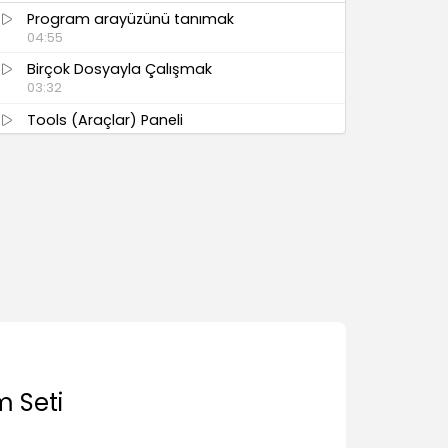
Program arayüzünü tanımak
04:55
Birçok Dosyayla Çalışmak
03:32
Tools (Araçlar) Paneli
03:44
Panelleri Düzenlemek/Kaydetmek
07:52
Ekran Görüntüleme Modları
03:49
Bridge
Bridge Genel Arayüzü
03:39
Dosyaları İncelemek/Değerlendirmek
04:27
m Seti
Review Mode (İnceleme Modu)
04:40