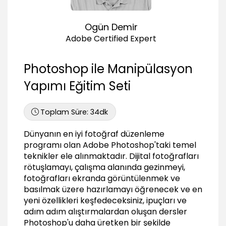
Renk Düzenlemeleri
Silgi aracı ile kaynaştırmak
Ogün Demir
03:11
Adobe Certified Expert
Doku taşıma işlemi yapmak
02:27
Photoshop ile Manipülasyon
Koyu tonlarda blend modunu kullanmak
02:11
Yapımı Eğitim Seti
Yeşil tonları blend mod ile uygulamak
03:38
Toplam Süre:
34dk
Hue / Saturation paneli ile renk uyumunu
Dünyanın en iyi fotoğraf düzenleme
sağlamak
01:08
programı olan Adobe Photoshop'taki temel
teknikler ele alınmaktadır. Dijital fotoğrafları
Maskede düzenleme yapmak
rötuşlamayı, çalışma alanında gezinmeyi,
03:21
fotoğrafları ekranda görüntülenmek ve
Levels paneli iler ışık ayarını yapmak
basılmak üzere hazırlamayı öğrenecek ve en
00:52
yeni özellikleri keşfedeceksiniz, ipuçları ve
Curves panelinde renk kanalını kullanmak
adım adım alıştırmalardan oluşan dersler
01:13
Photoshop'u daha üretken bir şekilde