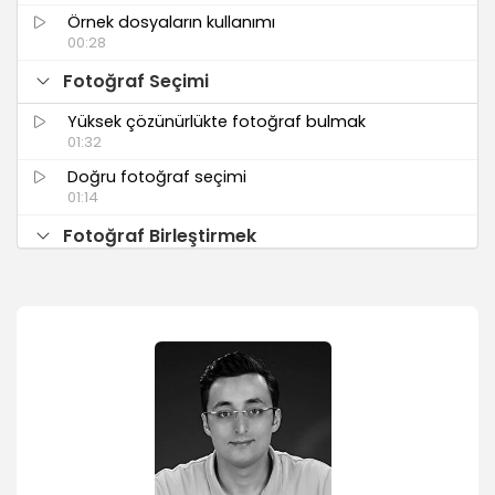
Örnek dosyaların kullanımı
00:28
Fotoğraf Seçimi
Yüksek çözünürlükte fotoğraf bulmak
01:32
Doğru fotoğraf seçimi
01:14
Fotoğraf Birleştirmek
Dekupe işlemi
02:40
Kenar yumuşatması
00:32
Taşıma işlemi
00:47
Transform işlemi
01:10