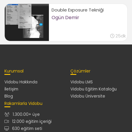
Double Exposure Tekniği
Ogün Demir
25dk
Kurumsal
Çözümler
Vidobu Hakkında
Vidobu LMS
İletişim
Vidobu Eğitim Kataloğu
Blog
Vidobu Üniversite
Rakamlarla Vidobu
1.300.00+ üye
12.000 eğitim içeriği
630 eğitim seti