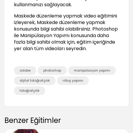
kullanmanızı sağlayacak.
Burn tool ile gölge dokuları belirginleştirmek
01:46
Maskede düzenleme yapmak video eğitimini
Diş beyazlatma işlemi
izleyerek, Maskede düzenleme yapmak
02:16
konusunda bilgi sahibi olabilirsiniz.
Photoshop
ile Manipülasyon Yapımı
konusunda daha
Son Düzenlemeler
fazla bilgi sahibi olmak için, eğitim içeriğinde
Layer katmanlarını birleştirmek
yer alan tüm videoları seyredin.
00:30
Fotoğrafın geneline kontrast uygulamak
00:39
adobe
photoshop
manipülasyon yapımı
Fotoğrafı netleştirmek
dijital fotoğrafçılık
rötuş yapımı
00:27
fotoğrafçılık
Sonuç
Sonuç
00:33
Benzer Eğitimler