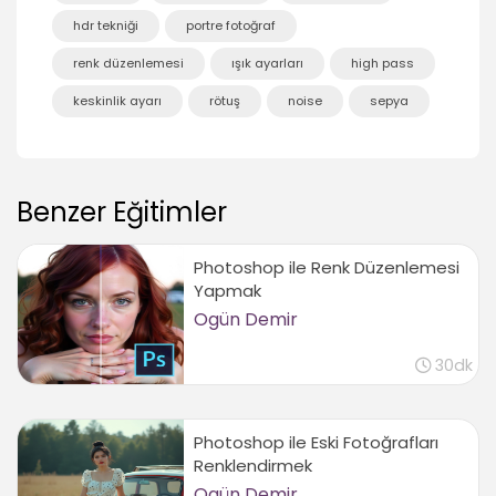
hdr tekniği
portre fotoğraf
renk düzenlemesi
ışık ayarları
high pass
keskinlik ayarı
rötuş
noise
sepya
Benzer Eğitimler
Photoshop ile Renk Düzenlemesi
Yapmak
Ogün Demir
30dk
Photoshop ile Eski Fotoğrafları
Renklendirmek
Ogün Demir