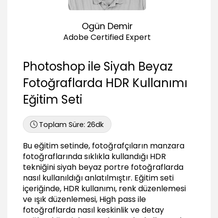
02:23
HDR fotoğraflarda noise’nin kullanmak
Ogün Demir
03:10
Adobe Certified Expert
HDR fotğraflarda sepya ton uygulamak
01:33
Photoshop ile Siyah Beyaz
HDR fotoğraflarda renk düzenlemeleri yapmak
04:02
Fotoğraflarda HDR Kullanımı
Sonuç
Eğitim Seti
Sonuç
00:24
Toplam Süre:
26dk
Bu eğitim setinde, fotoğrafçıların manzara
fotoğraflarında sıklıkla kullandığı HDR
tekniğini siyah beyaz portre fotoğraflarda
nasıl kullanıldığı anlatılmıştır. Eğitim seti
içeriğinde, HDR kullanımı, renk düzenlemesi
ve ışık düzenlemesi, High pass ile
fotoğraflarda nasıl keskinlik ve detay