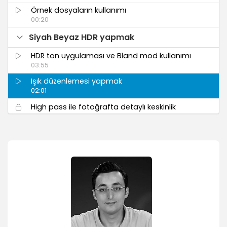
Örnek dosyaların kullanımı
00:20
Siyah Beyaz HDR yapmak
HDR ton uygulaması ve Bland mod kullanımı
03:55
Işık düzenlemesi yapmak
02:01
High pass ile fotoğrafta detaylı keskinlik
sağlamak
02:41
High pass’de maske kullanmak
01:28
Rötuş ile kusurlardan kurtulmak
02:13
HDR Düzenlemeleri
Çekilen fotoğraflarda HDR dönüştürme ve
düzenleme yapmak